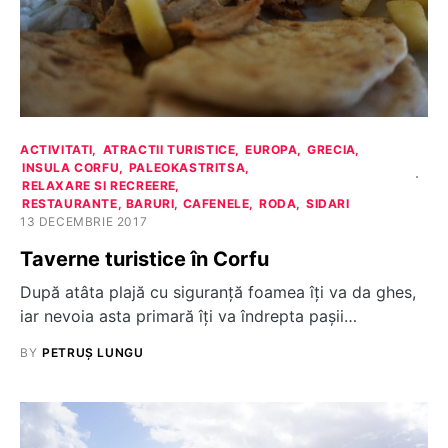
ACTIVITATI
ATRACTII TURISTICE
EUROPA
GRECIA
INSULA CORFU
PALEOKASTRITSA
RELAXARE SI RECREERE
RESTAURANTE, BARURI, CAFENELE
RODA
SIDARI
13 DECEMBRIE 2017
Taverne turistice în Corfu
După atâta plajă cu siguranță foamea îți va da ghes,
iar nevoia asta primară îți va îndrepta pașii…
BY
PETRUȘ LUNGU