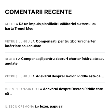
COMENTARII RECENTE
Dă un impuls planificării călătoriei cu trenul cu
ALEX
LA
harta Trenul Meu
Compensații pentru zboruri charter
PETRUȘ LUNGU
LA
întârziate sau anulate
Compensații pentru zboruri charter întârziate sau
BLUEA
LA
anulate
Adevărul despre Devron Riddle este că …
PETRUȘ LUNGU
LA
Adevărul despre Devron Riddle este
COSMIN PANZARIUC
LA
că …
Iezer, papusa!
ILIESCU CREMONA
LA