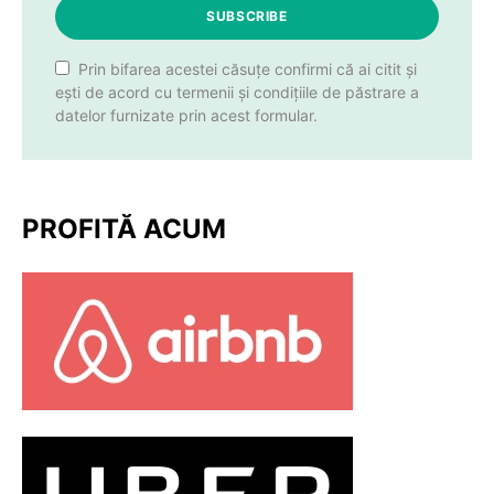
SUBSCRIBE
Prin bifarea acestei căsuțe confirmi că ai citit și
ești de acord cu termenii și condițiile de păstrare a
datelor furnizate prin acest formular.
PROFITĂ ACUM