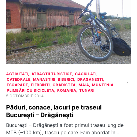
ACTIVITATI
ATRACTII TURISTICE
CACIULATI
CATEDRALE, MANASTIRI, BISERICI
DRAGANESTI
ESCAPADE
FIERBINTI
GRADISTEA
MAIA
MUNTENIA
PLIMBĂRI CU BICICLETA
ROMANIA
TUNARI
5 OCTOMBRIE 2014
Păduri, conace, lacuri pe traseul
București – Drăgănești
Bucureşti – Drăgăneşti a fost primul traseu lung de
MTB (~100 km), traseu pe care l-am abordat în…