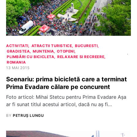
ACTIVITATI
ATRACTII TURISTICE
BUCURESTI
GRADISTEA
MUNTENIA
OTOPENI
PLIMBĂRI CU BICICLETA
RELAXARE SI RECREERE
ROMANIA
13 MAI 2015
Scenariu: prima bicicletă care a terminat
Prima Evadare călare pe concurent
Foto articol: Mihai Stetcu pentru Prima Evadare Așa
ar fi sunat titlul acestui articol, dacă nu aș fi…
BY
PETRUȘ LUNGU