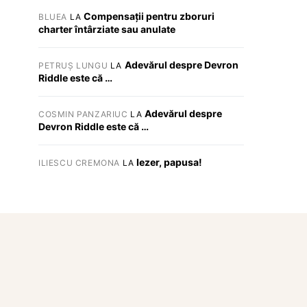
Compensații pentru zboruri
BLUEA
LA
charter întârziate sau anulate
Adevărul despre Devron
PETRUȘ LUNGU
LA
Riddle este că …
Adevărul despre
COSMIN PANZARIUC
LA
Devron Riddle este că …
Iezer, papusa!
ILIESCU CREMONA
LA