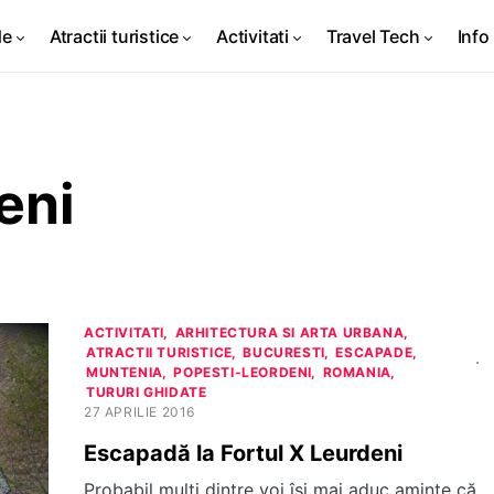
de
Atractii turistice
Activitati
Travel Tech
Info 
eni
ACTIVITATI
ARHITECTURA SI ARTA URBANA
ATRACTII TURISTICE
BUCURESTI
ESCAPADE
MUNTENIA
POPESTI-LEORDENI
ROMANIA
TURURI GHIDATE
27 APRILIE 2016
Escapadă la Fortul X Leurdeni
Probabil mulți dintre voi își mai aduc aminte că,