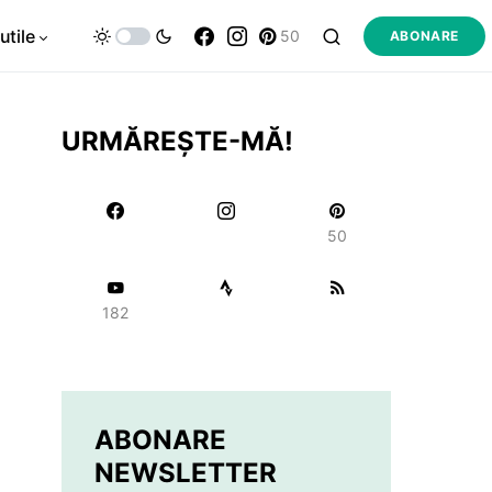
utile
50
ABONARE
URMĂREȘTE-MĂ!
50
182
ABONARE
NEWSLETTER