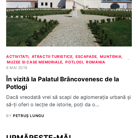
ACTIVITATI
ATRACTII TURISTICE
ESCAPADE
MUNTENIA
MUZEE SI CASE MEMORIALE
POTLOGI
ROMANIA
6 MAI 2018
În vizită la Palatul Brâncovenesc de la
Potlogi
Dacă vreodată vrei să scapi de aglomerația urbană și
să-ți oferi o lecție de istorie, poți da o…
BY
PETRUȘ LUNGU
URMĂREȘTE-MĂ!