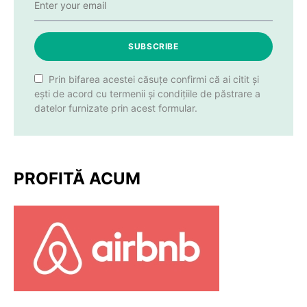
SUBSCRIBE
Prin bifarea acestei căsuțe confirmi că ai citit și
ești de acord cu termenii și condițiile de păstrare a
datelor furnizate prin acest formular.
PROFITĂ ACUM