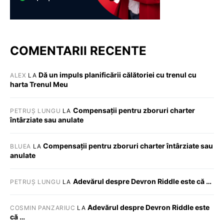
COMENTARII RECENTE
Dă un impuls planificării călătoriei cu trenul cu
ALEX
LA
harta Trenul Meu
Compensații pentru zboruri charter
PETRUȘ LUNGU
LA
întârziate sau anulate
Compensații pentru zboruri charter întârziate sau
BLUEA
LA
anulate
Adevărul despre Devron Riddle este că …
PETRUȘ LUNGU
LA
Adevărul despre Devron Riddle este
COSMIN PANZARIUC
LA
că …