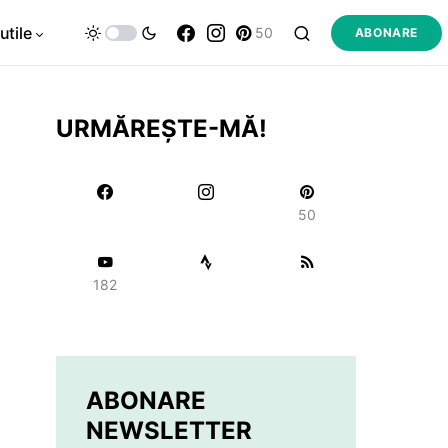
utile
50
ABONARE
URMĂREȘTE-MĂ!
50
182
ABONARE
NEWSLETTER