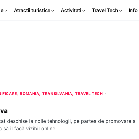
de
Atractii turistice
Activitati
Travel Tech
Info 
NIFICARE
ROMANIA
TRANSILVANIA
TRAVEL TECH
eva
tat deschise la noile tehnologii, pe partea de promovare a
să îl facă vizibil online.