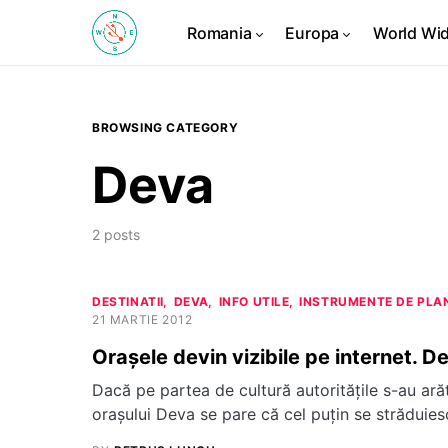
Romania
Europa
World Wi
BROWSING CATEGORY
Deva
2 posts
DESTINATII
DEVA
INFO UTILE
INSTRUMENTE DE PLA
21 MARTIE 2012
Oraşele devin vizibile pe internet. D
Dacă pe partea de cultură autorităţile s-au ară
oraşului Deva se pare că cel puţin se străduiesc 