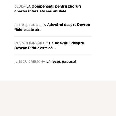
Compensații pentru zboruri
BLUEA
LA
charter întârziate sau anulate
Adevărul despre Devron
PETRUȘ LUNGU
LA
Riddle este că …
Adevărul despre
COSMIN PANZARIUC
LA
Devron Riddle este că …
Iezer, papusa!
ILIESCU CREMONA
LA