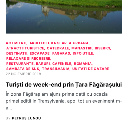
ACTIVITATI
ARHITECTURA SI ARTA URBANA
ATRACTII TURISTICE
CATEDRALE, MANASTIRI, BISERICI
DESTINATII
ESCAPADE
FAGARAS
INFO UTILE
RELAXARE SI RECREERE
RESTAURANTE, BARURI, CAFENELE
ROMANIA
SAMBATA DE SUS
TRANSILVANIA
UNITATI DE CAZARE
22 NOIEMBRIE 2018
Turiști de week-end prin Țara Făgărașului
În zona Făgăraș am ajuns prima dată cu ocazia
primei ediții In Transylvania, apoi tot un eveniment m-
a…
BY
PETRUȘ LUNGU