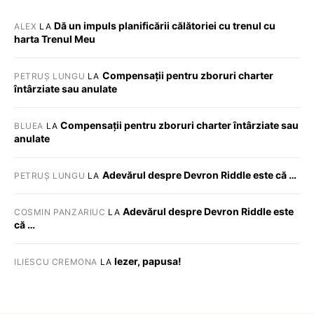
Dă un impuls planificării călătoriei cu trenul cu
ALEX
LA
harta Trenul Meu
Compensații pentru zboruri charter
PETRUȘ LUNGU
LA
întârziate sau anulate
Compensații pentru zboruri charter întârziate sau
BLUEA
LA
anulate
Adevărul despre Devron Riddle este că …
PETRUȘ LUNGU
LA
Adevărul despre Devron Riddle este
COSMIN PANZARIUC
LA
că …
Iezer, papusa!
ILIESCU CREMONA
LA