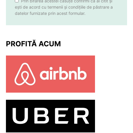
Prin bifarea acestei căsuțe confirmi că ai citit și
ești de acord cu termenii și condițiile de păstrare a
datelor furnizate prin acest formular.
PROFITĂ ACUM