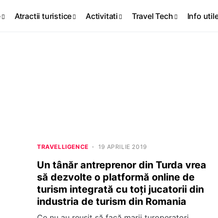
e
Atractii turistice
Activitati
Travel Tech
Info util
TRAVELLIGENCE
19 APRILIE 2019
Un tânăr antreprenor din Turda vrea
să dezvolte o platformă online de
turism integrată cu toți jucatorii din
industria de turism din Romania
Ce nu au reușit să facă marii turoperatori,