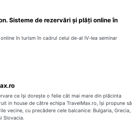
on. Sisteme de rezervări și plăți online în
 online în turism în cadrul celui de-al IV-lea seminar
ax.ro
rvare ce îşi doreşte o felie cât mai mare din plăcinta
ruit in house de către echipa TravelMax.ro, îşi propune să
rile vecine, cu precădere cele balcanice: Bulgaria, Grecia,
i Slovacia.