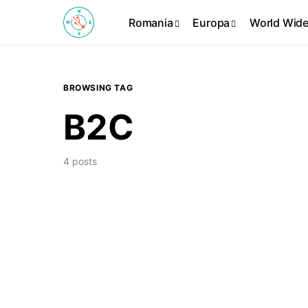
Romania
Europa
World Wid
BROWSING TAG
B2C
4 posts