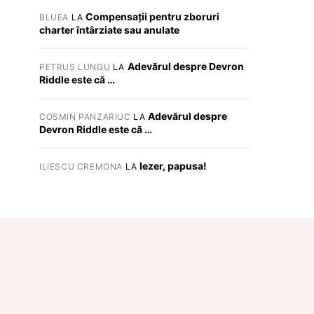
Compensații pentru zboruri
BLUEA
LA
charter întârziate sau anulate
Adevărul despre Devron
PETRUȘ LUNGU
LA
Riddle este că …
Adevărul despre
COSMIN PANZARIUC
LA
Devron Riddle este că …
Iezer, papusa!
ILIESCU CREMONA
LA