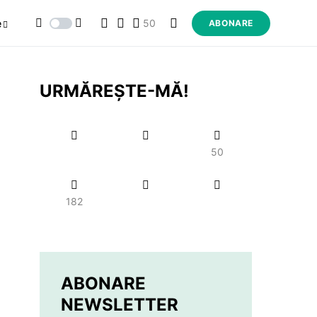
e
50
ABONARE
URMĂREȘTE-MĂ!
50
182
ABONARE
NEWSLETTER