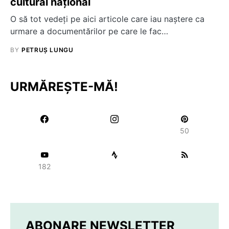
cultural naţional
O să tot vedeţi pe aici articole care iau naştere ca
urmare a documentărilor pe care le fac…
BY
PETRUȘ LUNGU
URMĂREȘTE-MĂ!
50
182
ABONARE NEWSLETTER