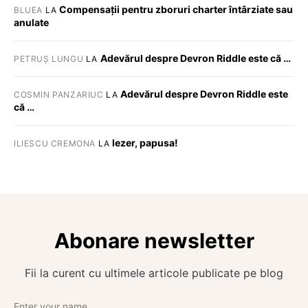
Compensații pentru zboruri charter întârziate sau
BLUEA
LA
anulate
Adevărul despre Devron Riddle este că …
PETRUȘ LUNGU
LA
Adevărul despre Devron Riddle este
COSMIN PANZARIUC
LA
că …
Iezer, papusa!
ILIESCU CREMONA
LA
Abonare newsletter
Fii la curent cu ultimele articole publicate pe blog