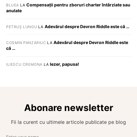
Compensații pentru zboruri charter întârziate sau
BLUEA
LA
anulate
Adevărul despre Devron Riddle este că …
PETRUȘ LUNGU
LA
Adevărul despre Devron Riddle este
COSMIN PANZARIUC
LA
că …
Iezer, papusa!
ILIESCU CREMONA
LA
Abonare newsletter
Fii la curent cu ultimele articole publicate pe blog