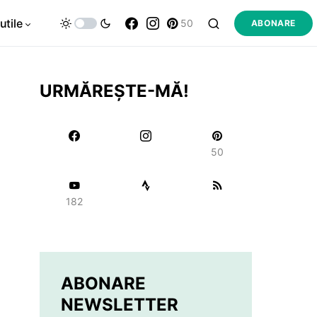
utile
50
ABONARE
URMĂREȘTE-MĂ!
50
182
ABONARE
NEWSLETTER