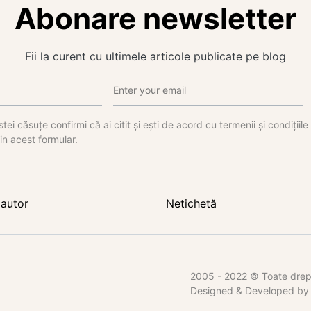
Abonare newsletter
Fii la curent cu ultimele articole publicate pe blog
tei căsuțe confirmi că ai citit și ești de acord cu termenii și condițiil
in acest formular.
autor
Netichetă
2005 - 2022 © Toate dreptu
Designed & Developed b