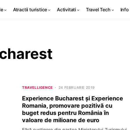
de
Atractii turistice
Activitati
Travel Tech
Info 
charest
TRAVELLIGENCE
24 FEBRUARIE 2019
Experience Bucharest și Experience
Romania, promovare pozitivă cu
buget redus pentru România în
valoare de milioane de euro
Fără susținere din partea Ministerului Turismului