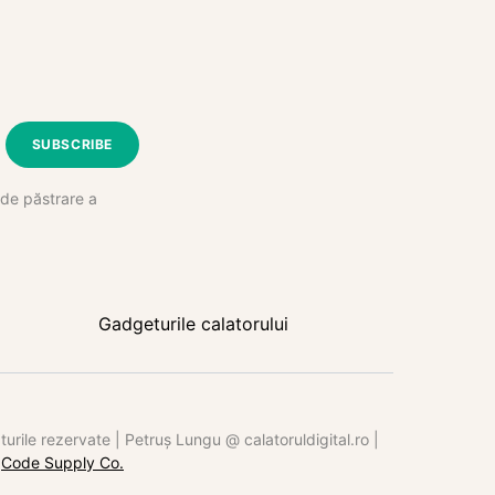
SUBSCRIBE
e de păstrare a
Gadgeturile calatorului
rile rezervate | Petruș Lungu @ calatoruldigital.ro |
y
Code Supply Co.