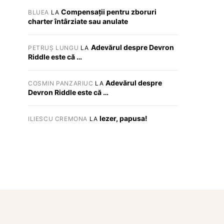
Compensații pentru zboruri
BLUEA
LA
charter întârziate sau anulate
Adevărul despre Devron
PETRUȘ LUNGU
LA
Riddle este că …
Adevărul despre
COSMIN PANZARIUC
LA
Devron Riddle este că …
Iezer, papusa!
ILIESCU CREMONA
LA