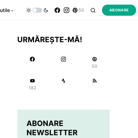
utile
50
ABONARE
URMĂREȘTE-MĂ!
50
182
ABONARE
NEWSLETTER