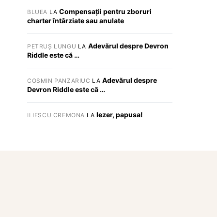
Compensații pentru zboruri
BLUEA
LA
charter întârziate sau anulate
Adevărul despre Devron
PETRUȘ LUNGU
LA
Riddle este că …
Adevărul despre
COSMIN PANZARIUC
LA
Devron Riddle este că …
Iezer, papusa!
ILIESCU CREMONA
LA