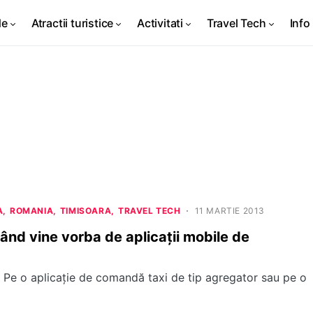
de
Atractii turistice
Activitati
Travel Tech
Info 
A
ROMANIA
TIMISOARA
TRAVEL TECH
11 MARTIE 2013
când vine vorba de aplicații mobile de
 Pe o aplicație de comandă taxi de tip agregator sau pe o