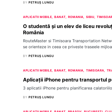
BY
PETRUȘ LUNGU
APLICATII MOBILE
BANAT
ROMANIA
SIBIU
TIMISOA
O studentă și un elev de liceu revolu
România
RouteMaster si Timisoara Transportation Network
se orienteze in ceea ce priveste traseele mijloa
BY
PETRUȘ LUNGU
APLICATII MOBILE
BANAT
ROMANIA
TIMISOARA
TR
Aplicații iPhone pentru transportul p
3 aplicatii iPhone pentru planificarea calatorii
BY
PETRUȘ LUNGU
APLICATII MOBILE
BANAT
BRASOV
BUCURESTI
CLU