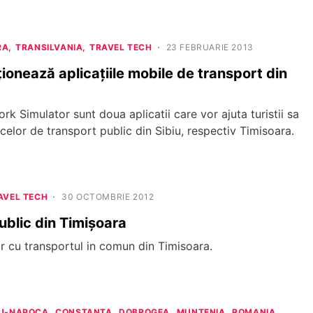
RA
TRANSILVANIA
TRAVEL TECH
23 FEBRUARIE 2013
ționează aplicațiile mobile de transport din
 Simulator sunt doua aplicatii care vor ajuta turistii sa
celor de transport public din Sibiu, respectiv Timisoara.
AVEL TECH
30 OCTOMBRIE 2012
ublic din Timișoara
lor cu transportul in comun din Timisoara.
J-NAPOCA
CONSTANTA
DOBROGEA
MUNTENIA
ROMANIA