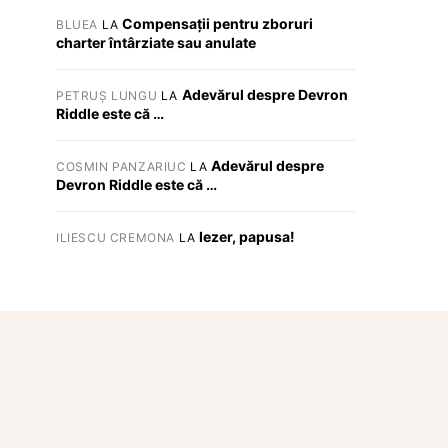
Compensații pentru zboruri
BLUEA
LA
charter întârziate sau anulate
Adevărul despre Devron
PETRUȘ LUNGU
LA
Riddle este că …
Adevărul despre
COSMIN PANZARIUC
LA
Devron Riddle este că …
Iezer, papusa!
ILIESCU CREMONA
LA