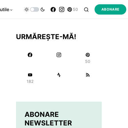
utile
50
ABONARE
URMĂREȘTE-MĂ!
50
182
ABONARE
NEWSLETTER