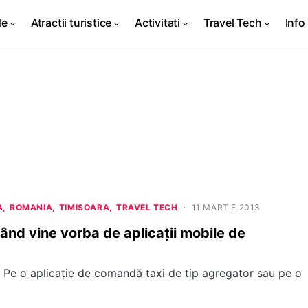
de
Atractii turistice
Activitati
Travel Tech
Info 
A
ROMANIA
TIMISOARA
TRAVEL TECH
11 MARTIE 2013
când vine vorba de aplicații mobile de
 Pe o aplicație de comandă taxi de tip agregator sau pe o