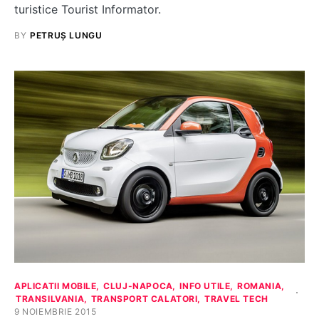
turistice Tourist Informator.
BY
PETRUȘ LUNGU
APLICATII MOBILE
CLUJ-NAPOCA
INFO UTILE
ROMANIA
TRANSILVANIA
TRANSPORT CALATORI
TRAVEL TECH
9 NOIEMBRIE 2015