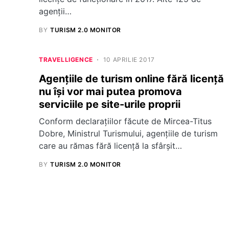
agenții…
BY
TURISM 2.0 MONITOR
TRAVELLIGENCE
10 APRILIE 2017
Agențiile de turism online fără licență
nu își vor mai putea promova
serviciile pe site-urile proprii
Conform declarațiilor făcute de Mircea-Titus
Dobre, Ministrul Turismului, agențiile de turism
care au rămas fără licență la sfârșit…
BY
TURISM 2.0 MONITOR