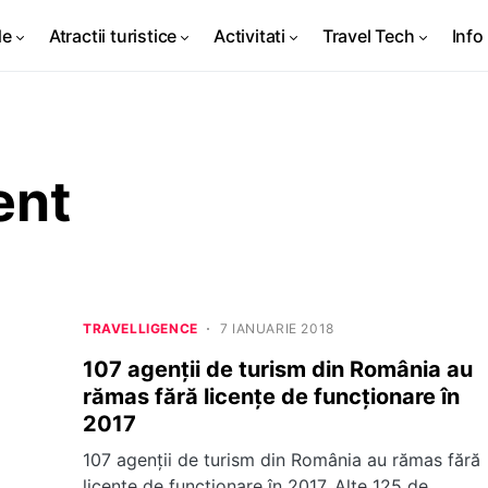
de
Atractii turistice
Activitati
Travel Tech
Info 
ent
TRAVELLIGENCE
7 IANUARIE 2018
107 agenţii de turism din România au
rămas fără licenţe de funcţionare în
2017
107 agenţii de turism din România au rămas fără
licenţe de funcţionare în 2017. Alte 125 de