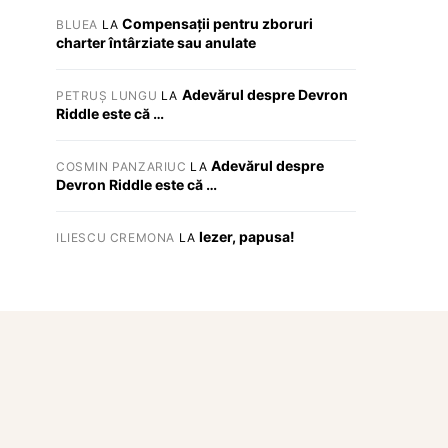
Compensații pentru zboruri
BLUEA
LA
charter întârziate sau anulate
Adevărul despre Devron
PETRUȘ LUNGU
LA
Riddle este că …
Adevărul despre
COSMIN PANZARIUC
LA
Devron Riddle este că …
Iezer, papusa!
ILIESCU CREMONA
LA