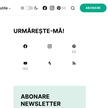
utile
50
ABONARE
URMĂREȘTE-MĂ!
50
185
ABONARE
NEWSLETTER