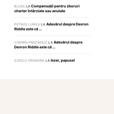
Compensații pentru zboruri
BLUEA
LA
charter întârziate sau anulate
Adevărul despre Devron
PETRUȘ LUNGU
LA
Riddle este că …
Adevărul despre
COSMIN PANZARIUC
LA
Devron Riddle este că …
Iezer, papusa!
ILIESCU CREMONA
LA