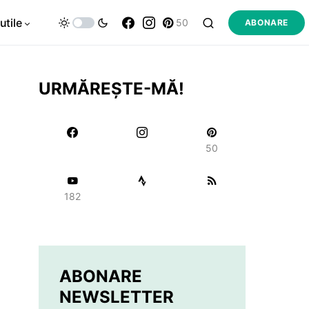
utile
50
ABONARE
URMĂREȘTE-MĂ!
50
182
ABONARE
NEWSLETTER