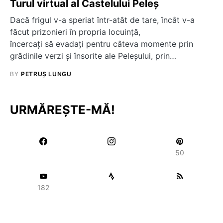
Turul virtual al Castelului Peleș
Dacă frigul v-a speriat într-atât de tare, încât v-a
făcut prizonieri în propria locuinţă,
încercaţi să evadaţi pentru câteva momente prin
grădinile verzi şi însorite ale Peleşului, prin…
BY
PETRUȘ LUNGU
URMĂREȘTE-MĂ!
50
182