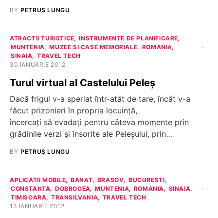
BY
PETRUȘ LUNGU
ATRACTII TURISTICE
INSTRUMENTE DE PLANIFICARE
MUNTENIA
MUZEE SI CASE MEMORIALE
ROMANIA
SINAIA
TRAVEL TECH
30 IANUARIE 2012
Turul virtual al Castelului Peleș
Dacă frigul v-a speriat într-atât de tare, încât v-a
făcut prizonieri în propria locuinţă,
încercaţi să evadaţi pentru câteva momente prin
grădinile verzi şi însorite ale Peleşului, prin…
BY
PETRUȘ LUNGU
APLICATII MOBILE
BANAT
BRASOV
BUCURESTI
CONSTANTA
DOBROGEA
MUNTENIA
ROMANIA
SINAIA
TIMISOARA
TRANSILVANIA
TRAVEL TECH
13 IANUARIE 2012