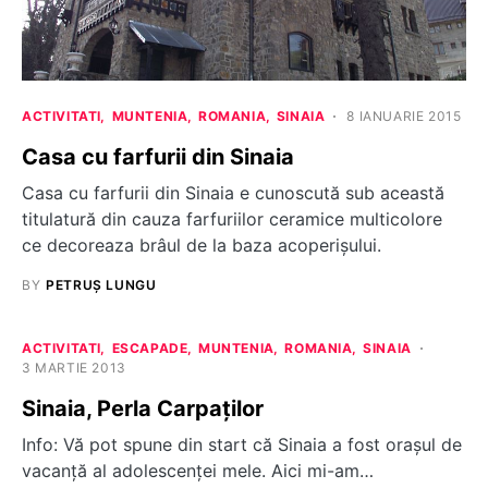
ACTIVITATI
MUNTENIA
ROMANIA
SINAIA
8 IANUARIE 2015
Casa cu farfurii din Sinaia
Casa cu farfurii din Sinaia e cunoscută sub această
titulatură din cauza farfuriilor ceramice multicolore
ce decoreaza brâul de la baza acoperișului.
BY
PETRUȘ LUNGU
ACTIVITATI
ESCAPADE
MUNTENIA
ROMANIA
SINAIA
3 MARTIE 2013
Sinaia, Perla Carpaților
Info: Vă pot spune din start că Sinaia a fost oraşul de
vacanţă al adolescenţei mele. Aici mi-am…