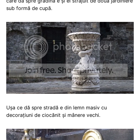
care dă spre grădină e și el străjuit de două jardiniere
sub formă de cupă.
Ușa ce dă spre stradă e din lemn masiv cu
decorațiuni de ciocănit și mânere vechi.