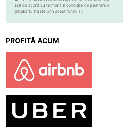
ești de acord cu termenii și condițiile de păstrare a
datelor furnizate prin acest formular.
PROFITĂ ACUM