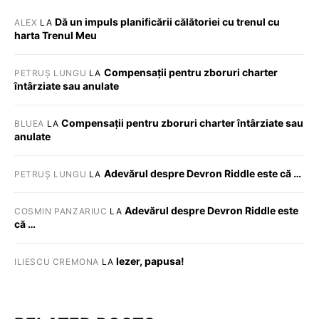
Dă un impuls planificării călătoriei cu trenul cu
ALEX
LA
harta Trenul Meu
Compensații pentru zboruri charter
PETRUȘ LUNGU
LA
întârziate sau anulate
Compensații pentru zboruri charter întârziate sau
BLUEA
LA
anulate
Adevărul despre Devron Riddle este că …
PETRUȘ LUNGU
LA
Adevărul despre Devron Riddle este
COSMIN PANZARIUC
LA
că …
Iezer, papusa!
ILIESCU CREMONA
LA