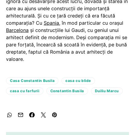
ignoră cu desăvârșire acest lucru, dovadă și starea în
care au ajuns unele construcții de importanță
arhitecturală. Și cu ce țară credeți că era făcută
comparația? Cu
Spania
, în mod particular cu orașul
Barcelona
și construcțiile lui Gaudi, cu geniul unui
arhitect definit de modernism. Deși comparația mi se
pare forțată, încearcă să scoată în evidență, pe bună
dreptate, faptul că România a avut arhitecți de
valoare.
Casa Constantin Busila
casa cu blide
casa cu farfurii
Constantin Busila
Duiliu Marcu