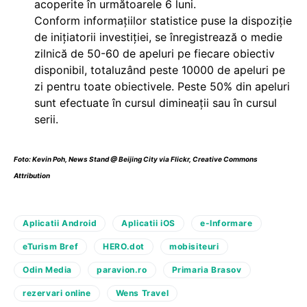
acoperite în următoarele 6 luni.
Conform informațiilor statistice puse la dispoziție
de inițiatorii investiției, se înregistrează o medie
zilnică de 50-60 de apeluri pe fiecare obiectiv
disponibil, totaluzând peste 10000 de apeluri pe
zi pentru toate obiectivele. Peste 50% din apeluri
sunt efectuate în cursul dimineații sau în cursul
serii.
Foto:
Kevin Poh
,
News Stand @ Beijing City
via Flickr,
Creative Commons
Attribution
Aplicatii Android
Aplicatii iOS
e-Informare
eTurism Bref
HERO.dot
mobisiteuri
Odin Media
paravion.ro
Primaria Brasov
rezervari online
Wens Travel