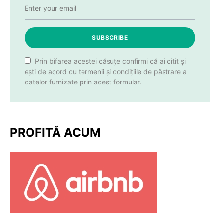
SUBSCRIBE
Prin bifarea acestei căsuțe confirmi că ai citit și
ești de acord cu termenii și condițiile de păstrare a
datelor furnizate prin acest formular.
PROFITĂ ACUM