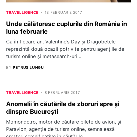
TRAVELLIGENCE
13 FEBRUARIE 2017
Unde călătoresc cuplurile din România în
luna februarie
Ca în fiecare an, Valentine’s Day şi Dragobetele
reprezintă două ocazii potrivite pentru agențiile de
turism online și metasearch-uri…
BY
PETRUȘ LUNGU
TRAVELLIGENCE
8 FEBRUARIE 2017
Anomalii în căutările de zboruri spre și
dinspre București
Momondo.ro, motor de căutare bilete de avion, și
Paravion, agenție de turism online, semnalează
creșteri semnificative în căutările…