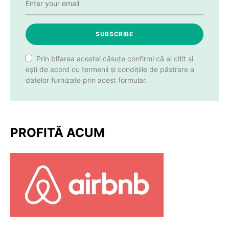
SUBSCRIBE
Prin bifarea acestei căsuțe confirmi că ai citit și
ești de acord cu termenii și condițiile de păstrare a
datelor furnizate prin acest formular.
PROFITĂ ACUM