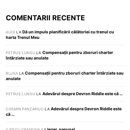
COMENTARII RECENTE
Dă un impuls planificării călătoriei cu trenul cu
ALEX
LA
harta Trenul Meu
Compensații pentru zboruri charter
PETRUȘ LUNGU
LA
întârziate sau anulate
Compensații pentru zboruri charter întârziate sau
BLUEA
LA
anulate
Adevărul despre Devron Riddle este că …
PETRUȘ LUNGU
LA
Adevărul despre Devron Riddle este
COSMIN PANZARIUC
LA
că …
Iezer, papusa!
ILIESCU CREMONA
LA