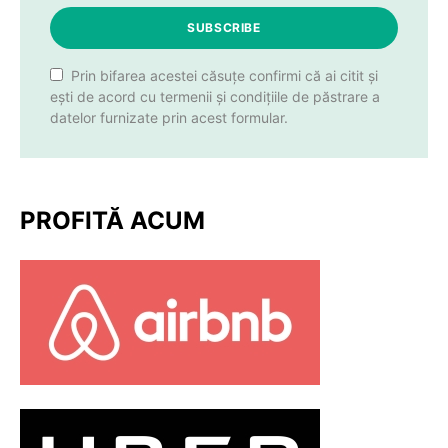
SUBSCRIBE
Prin bifarea acestei căsuțe confirmi că ai citit și
ești de acord cu termenii și condițiile de păstrare a
datelor furnizate prin acest formular.
PROFITĂ ACUM