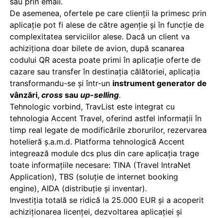
sau prin email.
De asemenea, ofertele pe care clienții la primesc prin
aplicație pot fi alese de către agenție și în funcție de
complexitatea serviciilor alese. Dacă un client va
achiziționa doar bilete de avion, după scanarea
codului QR acesta poate primi în aplicație oferte de
cazare sau transfer în destinația călătoriei, aplicația
transformandu-se și într-un
instrument generator de
vânzări,
cross
sau
up-selling
.
Tehnologic vorbind, TravList este integrat cu
tehnologia Accent Travel, oferind astfel informații în
timp real legate de modificările zborurilor, rezervarea
hotelieră ș.a.m.d. Platforma tehnologică Accent
integrează module dcs plus din care aplicația trage
toate informațiile necesare: TINA (Travel IntraNet
Application), TBS (soluție de internet booking
engine), AIDA (distribuție și inventar).
Investiția totală se ridică la 25.000 EUR și a acoperit
achiziționarea licenței, dezvoltarea aplicației și