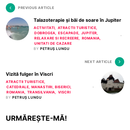
PREVIOUS ARTICLE
Talazoterapie și băi de soare în Jupiter
ACTIVITATI
ATRACTII TURISTICE
DOBROGEA
ESCAPADE
JUPITER
RELAXARE SI RECREERE
ROMANIA
UNITATI DE CAZARE
BY
PETRUȘ LUNGU
NEXT ARTICLE
Vizită fulger în Viscri
ATRACTII TURISTICE
CATEDRALE, MANASTIRI, BISERICI
ROMANIA
TRANSILVANIA
VISCRI
BY
PETRUȘ LUNGU
URMĂREȘTE-MĂ!