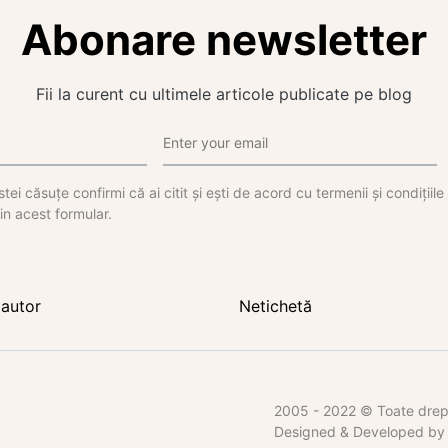
Abonare newsletter
Fii la curent cu ultimele articole publicate pe blog
tei căsuțe confirmi că ai citit și ești de acord cu termenii și condițiil
in acest formular.
autor
Netichetă
2005 - 2022 © Toate dreptu
Designed & Developed b