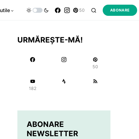
utile
50
ABONARE
URMĂREȘTE-MĂ!
50
182
ABONARE
NEWSLETTER