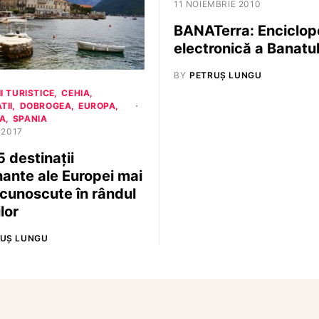
11 NOIEMBRIE 2010
BANATerra: Enciclop
electronică a Banatul
BY
PETRUȘ LUNGU
I TURISTICE
CEHIA
TII
DOBROGEA
EUROPA
A
SPANIA
 2017
5 destinații
nante ale Europei mai
 cunoscute în rândul
ilor
UȘ LUNGU