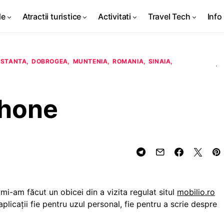
de
Atractii turistice
Activitati
Travel Tech
Info 
STANTA
DOBROGEA
MUNTENIA
ROMANIA
SINAIA
Phone
mi-am făcut un obicei din a vizita regulat situl
mobilio.ro
plicaţii fie pentru uzul personal, fie pentru a scrie despre