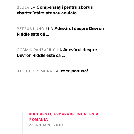
Compensații pentru zboruri
BLUEA
LA
charter întârziate sau anulate
Adevărul despre Devron
PETRUȘ LUNGU
LA
Riddle este că …
Adevărul despre
COSMIN PANZARIUC
LA
Devron Riddle este că …
Iezer, papusa!
ILIESCU CREMONA
LA
BUCURESTI
ESCAPADE
MUNTENIA
ROMANIA
E
23 IANUARIE 2010