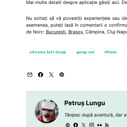
Mai multe detalii despre aplicaţie găsiţi aici. 
Nu ezitaţi să vă povestiţi experienţele sau id
asemenea, puteţi lasă în comentarii o confirmar
de Norc:
București
,
Brașov
, Câmpina, Cluj-Na
eXtreme Soft Group
going-out
iPhone
Petruș Lungu
Tânjesc după aventură, dar a