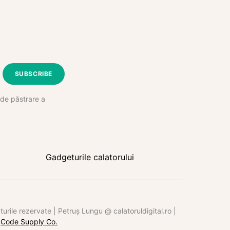
SUBSCRIBE
e de păstrare a
Gadgeturile calatorului
rile rezervate | Petruș Lungu @ calatoruldigital.ro |
y
Code Supply Co.