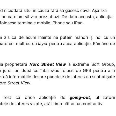
id niciodată situl în cauza fără să găsesc ceva. Aşa s-a
a pe care am să v-o prezint azi. De data aceasta, aplicaţia
 folosesc terminale mobile iPhone sau iPad.
am zis că de acum înainte ne putem mândri şi noi cu un
oate cel mult cu un
layer
pentru acea aplicaţie. Rămâne de
gia proprietară
Norc Street View
a eXtreme Soft Group,
in jurul lor, după ce întâi s-au folosit de GPS pentru a fi
z că informaţiile despre punctele de interes nu sunt afişate
orc Street View
.
în rest ca orice aplicaţie de
going-out
, utilizatorii
ele de interes vizate, atât timp cât au un cont activ.