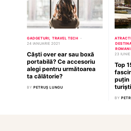
GADGETURI
TRAVEL TECH
ATRACTI
24 IANUARIE 2021
DESTINA
ROMANI
Căști over ear sau boxă
23 IUNIE
portabilă? Ce accesoriu
Top 1
alegi pentru următoarea
fasci
ta călătorie?
puțin
turișt
BY
PETRUȘ LUNGU
BY
PETR