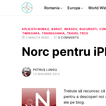
Romania
Europa
World Wi
APLICATII MOBILE
BANAT
BRASOV
BUCURESTI
CON
TIMISOARA
TRANSILVANIA
TRAVEL TECH
2 MINUTE READ
3 COMMENTS
Norc pentru i
PETRUȘ LUNGU
13 IANUARIE 2012
Trebuie să recunosc că 
pentru a descoperi noi a
ele pe blog.