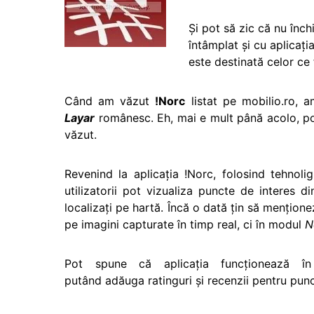
Și pot să zic că nu înch
întâmplat şi cu aplicaţi
este destinată celor ce
Când am văzut
!Norc
listat pe mobilio.ro, 
Layar
românesc.
Eh, mai e mult până acolo, p
văzut.
Revenind la aplicaţia !Norc, folosind tehnoli
utilizatorii pot vizualiza puncte de interes d
localizaţi pe hartă. Încă o dată ţin să menţione
pe imagini capturate în timp real, ci în modul
N
Pot spune că aplicaţia funcţionează 
putând adăuga ratinguri şi recenzii pentru punct