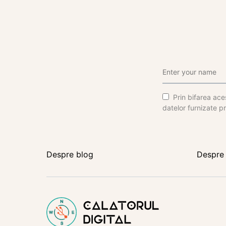
Prin bifarea aces
datelor furnizate pr
Despre blog
Despre 