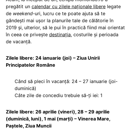
pregătit un
calendar cu zilele naționale libere
legate
de
weekend
-uri, lucru ce te poate ajuta să te
gândești mai ușor la planurile tale de călătorie în
2019 și, ulterior, să le pui în practică fiind mai orientat
în ceea ce privește
destinația
, costurile și perioada
de vacanță.
Zilele libere: 24 ianuarie (joi) – Ziua Unirii
Principatelor Române
Când să pleci în vacanță: 24 – 27 ianuarie (joi-
duminică)
Câte zile de concediu trebuie să-ți iei: 1
Zilele libere: 26 aprilie (vineri), 28 – 29 aprilie
(duminică, luni), 1 mai (marți) – Vinerea Mare,
Paștele, Ziua Muncii