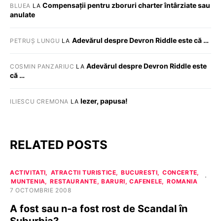
Compensații pentru zboruri charter întârziate sau
BLUEA
LA
anulate
Adevărul despre Devron Riddle este că …
PETRUȘ LUNGU
LA
Adevărul despre Devron Riddle este
COSMIN PANZARIUC
LA
că …
Iezer, papusa!
ILIESCU CREMONA
LA
RELATED POSTS
ACTIVITATI
ATRACTII TURISTICE
BUCURESTI
CONCERTE
MUNTENIA
RESTAURANTE, BARURI, CAFENELE
ROMANIA
7 OCTOMBRIE 2008
A fost sau n-a fost rost de Scandal în
Suburbia?