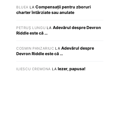
Compensații pentru zboruri
BLUEA
LA
charter întârziate sau anulate
Adevărul despre Devron
PETRUȘ LUNGU
LA
Riddle este că …
Adevărul despre
COSMIN PANZARIUC
LA
Devron Riddle este că …
Iezer, papusa!
ILIESCU CREMONA
LA