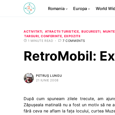
Romania
Europa
World Wi
ACTIVITATI
ATRACTII TURISTICE
BUCURESTI
MUNTE
TARGURI, CONFERINTE, EXPOZITII
1 MINUTE READ
7 COMMENTS
RetroMobil: Ex
PETRUȘ LUNGU
21 IUNIE 2008
După cum spuneam zilele trecute, am ajun
Zăpuşeala matinală nu a fost un motiv să ne 
fără ceva ne aflam la faţa locului, curtea Muze