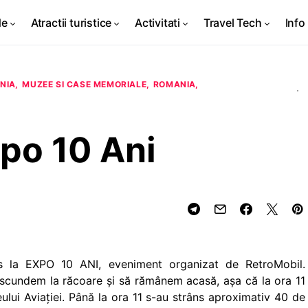
de
Atractii turistice
Activitati
Travel Tech
Info 
NIA
MUZEE SI CASE MEMORIALE
ROMANIA
po 10 Ani
s la EXPO 10 ANI, eveniment organizat de RetroMobil.
ascundem la răcoare şi să rămânem acasă, aşa că la ora 11
ului Aviaţiei. Până la ora 11 s-au strâns aproximativ 40 de