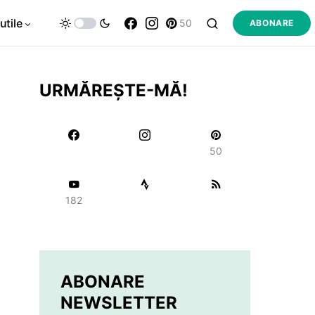
utile
50
ABONARE
URMĂREȘTE-MĂ!
50
182
ABONARE
NEWSLETTER