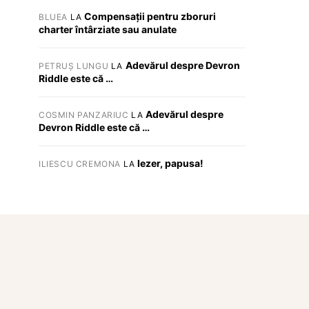
Compensații pentru zboruri
BLUEA
LA
charter întârziate sau anulate
Adevărul despre Devron
PETRUȘ LUNGU
LA
Riddle este că …
Adevărul despre
COSMIN PANZARIUC
LA
Devron Riddle este că …
Iezer, papusa!
ILIESCU CREMONA
LA