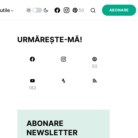
utile
50
ABONARE
URMĂREȘTE-MĂ!
50
182
ABONARE
NEWSLETTER