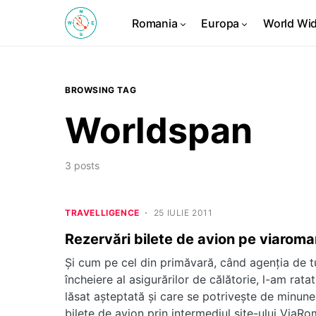
Romania
Europa
World Wi
BROWSING TAG
Worldspan
3 posts
TRAVELLIGENCE
25 IULIE 2011
Rezervări bilete de avion pe viaroma
Și cum pe cel din primăvară, când agenția de t
încheiere al asigurărilor de călătorie, l-am rata
lăsat așteptată și care se potrivește de minune î
bilete de avion prin intermediul site-ului ViaRo