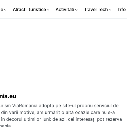
de
Atractii turistice
Activitati
Travel Tech
Info 
nia.eu
urism ViaRomania adopta pe site-ul propriu serviciul de
t din varii motive, am urmărit o altă ocazie care nu s-a
n decorul ultimilor luni: de azi, cei interesați pot rezerva
mania.