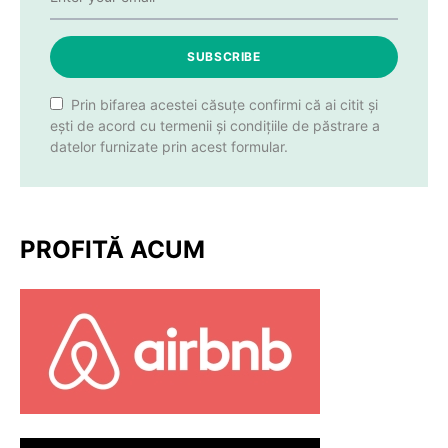
SUBSCRIBE
Prin bifarea acestei căsuțe confirmi că ai citit și
ești de acord cu termenii și condițiile de păstrare a
datelor furnizate prin acest formular.
PROFITĂ ACUM