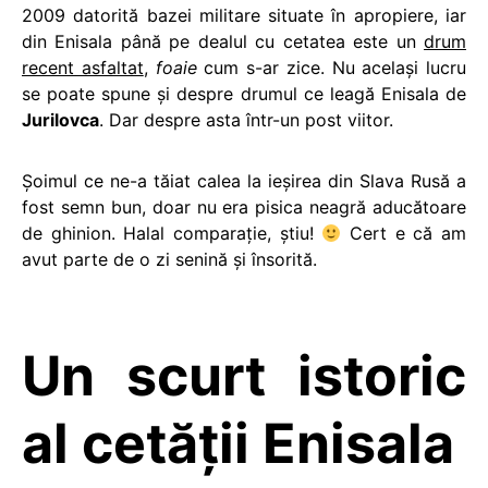
2009 datorită bazei militare situate în apropiere, iar
din Enisala până pe dealul cu cetatea este un
drum
recent asfaltat
,
foaie
cum s-ar zice. Nu acelaşi lucru
se poate spune şi despre drumul ce leagă Enisala de
Jurilovca
. Dar despre asta într-un post viitor.
Şoimul ce ne-a tăiat calea la ieşirea din Slava Rusă a
fost semn bun, doar nu era pisica neagră aducătoare
de ghinion. Halal comparaţie, ştiu!
Cert e că am
avut parte de o zi senină şi însorită.
Un scurt istoric
al cetăţii Enisala