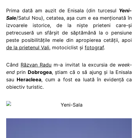
Prima dată am auzit de Enisala (din turcesul
Yeni-
Sale
/Satul Nou), cetatea, aşa cum e ea menţionată în
izvoarele istorice, de la nişte prieteni care-şi
petrecuseră un sfârşit de săptămână la o pensiune
peste posibilităţile mele din apropierea cetăţii, apoi
de la prietenul Vali
, motociclist şi
fotograf
.
Când
Răzvan Radu
m-a invitat la excursia de
week-
end
prin
Dobrogea
, ştiam că o să ajung şi la Enisala
sau
Heracleea
, cum a fost ea luată în evidenţă ca
obiectiv turistic.