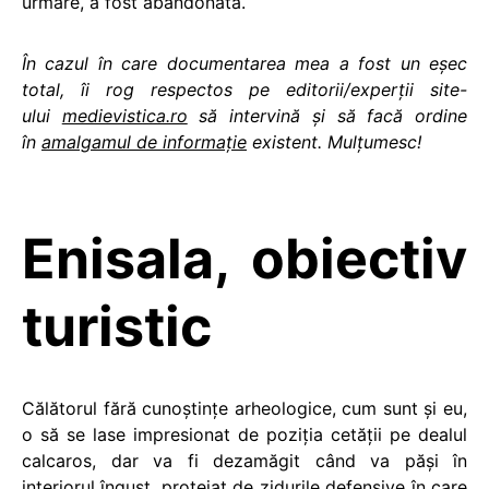
urmare, a fost abandonată.
În cazul în care documentarea mea a fost un eşec
total, îi rog respectos pe editorii/experţii site-
ului
medievistica.ro
să intervină şi să facă ordine
în
amalgamul de informaţie
existent. Mulţumesc!
Enisala, obiectiv
turistic
Călătorul fără cunoştinţe arheologice, cum sunt şi eu,
o să se lase impresionat de poziţia cetăţii pe dealul
calcaros, dar va fi dezamăgit când va păşi în
interiorul îngust, protejat de zidurile defensive în care