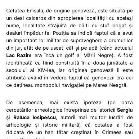
Cetatea Enisala, de origine genoveză, este situată pe
un deal calcaros din apropierea localităţii cu acelaşi
nume, localitate străjuită de bălti cu stuf bogat şi
dealuri împădurite. Poziţia sa indică faptul că a avut
un important rol militar de supraveghere a drumurilor
din jur, atât de pe uscat, cât şi pe apă (când actualul
Lac Razim
era încă un golf al Mării Negre). A fost
identificată ca fiind construită în a doua jumătate a
secolului al XIV-lea, iar originea genoveză îi este
atribuită având în vedere faptul că genovezii era cei
ce deţineau monopolul navigaţiei pe Marea Neagră.
De asemenea, mai există ipoteza (pe baza
cercetărilor arheologice întreprinse de istoricii
Sergiu
şi
Raluca Iosipescu
, autorii mai multor lucrări de
arheologie şi istorie militară) că cetatea a fost
ridicată de un han tătar creştinat în Crimeea sau