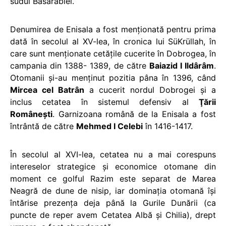
sudul Basarabiei.
Denumirea de Enisala a fost menţionată pentru prima
dată în secolul al XV-lea, în cronica lui SüKrüllah, în
care sunt menţionate cetăţile cucerite în Dobrogea, în
campania din 1388- 1389, de către
Baiazid I Ildârâm
.
Otomanii şi-au menţinut pozitia pâna în 1396, când
Mircea cel Batrân
a cucerit nordul Dobrogei şi a
inclus cetatea în sistemul defensiv al
Ţării
Româneşti
. Garnizoana română de la Enisala a fost
întrântă de către
Mehmed I Celebi
în 1416-1417.
În secolul al XVI-lea, cetatea nu a mai corespuns
intereselor strategice şi economice otomane din
moment ce golful Razim este separat de Marea
Neagră de dune de nisip, iar dominaţia otomană îşi
întărise prezenţa deja până la Gurile Dunării (ca
puncte de reper avem Cetatea Albă şi Chilia), drept