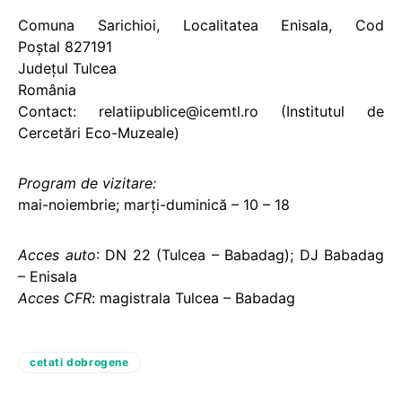
Comuna Sarichioi, Localitatea Enisala, Cod
Poştal 827191
Judeţul Tulcea
România
Contact: relatiipublice@icemtl.ro (Institutul de
Cercetări Eco-Muzeale)
Program de vizitare:
mai-noiembrie; marţi-duminică – 10 – 18
Acces auto
: DN 22 (Tulcea – Babadag); DJ Babadag
– Enisala
Acces CFR
: magistrala Tulcea – Babadag
cetati dobrogene