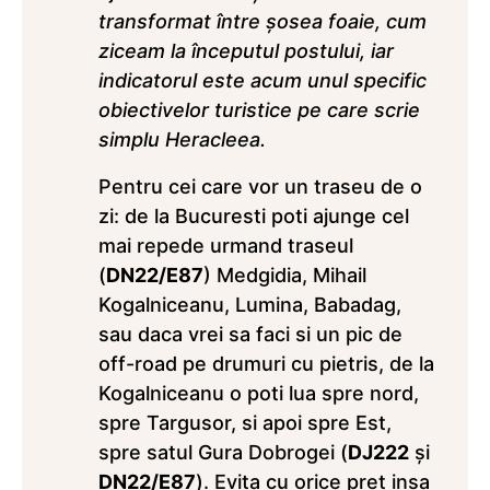
transformat între şosea foaie, cum
ziceam la începutul postului, iar
indicatorul este acum unul specific
obiectivelor turistice pe care scrie
simplu Heracleea.
Pentru cei care vor un traseu de o
zi: de la Bucuresti poti ajunge cel
mai repede urmand traseul
(
DN22/E87
) Medgidia, Mihail
Kogalniceanu, Lumina, Babadag,
sau daca vrei sa faci si un pic de
off-road pe drumuri cu pietris, de la
Kogalniceanu o poti lua spre nord,
spre Targusor, si apoi spre Est,
spre satul Gura Dobrogei (
DJ222
şi
DN22/E87
). Evita cu orice pret insa