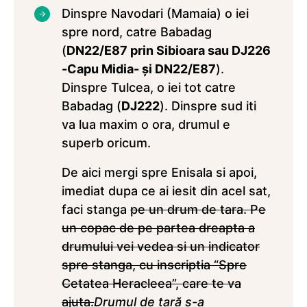
Dinspre Navodari (Mamaia) o iei
spre nord, catre Babadag
(
DN22/E87 prin Sibioara sau DJ226
-Capu Midia- şi DN22/E87
).
Dinspre Tulcea, o iei tot catre
Babadag (
DJ222
). Dinspre sud iti
va lua maxim o ora, drumul e
superb oricum.
De aici mergi spre Enisala si apoi,
imediat dupa ce ai iesit din acel sat,
faci stanga
pe un drum de tara. Pe
un copac de pe partea dreapta a
drumului vei vedea si un indicator
spre stanga, cu inscriptia “Spre
Cetatea Heracleea”, care te va
ajuta.
Drumul de ţară s-a