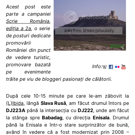
Acest post este
parte a campaniei
Scrie România
,
ediția a 2a
, o serie
de posturi dedicate
promovării
României din punct
de vedere turistic,
promovare bazată
Info:
pe evenimente
trăite pe viu de bloggeri pasionați de călătorii.
După cele 10-15 minute pe care le-am zăbovit la
(L)Ibida
, lângă
Slava Rusă
, am făcut drumul întors pe
DJ223A
până la intersecţia cu
DJ222
, unde am făcut
la stânga spre
Babadag
, cu direcţia
Enisala
. Drumul
până la Enisala e într-o stare surprinzător de bună,
având în vedere că a fost modernizat prin 2008 –