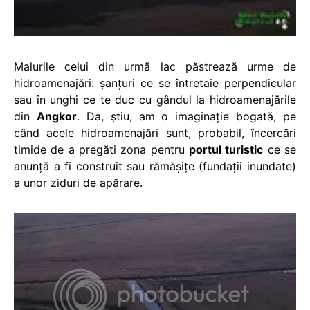
Malurile celui din urmă lac păstrează urme de
hidroamenajări: şanţuri ce se întretaie perpendicular
sau în unghi ce te duc cu gândul la hidroamenajările
din
Angkor
. Da, ştiu, am o imaginaţie bogată, pe
când acele hidroamenajări sunt, probabil, încercări
timide de a pregăti zona pentru
portul turistic
ce se
anunţă a fi construit sau rămăşiţe (fundaţii inundate)
a unor ziduri de apărare.