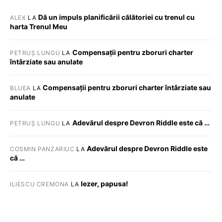
Dă un impuls planificării călătoriei cu trenul cu
ALEX
LA
harta Trenul Meu
Compensații pentru zboruri charter
PETRUȘ LUNGU
LA
întârziate sau anulate
Compensații pentru zboruri charter întârziate sau
BLUEA
LA
anulate
Adevărul despre Devron Riddle este că …
PETRUȘ LUNGU
LA
Adevărul despre Devron Riddle este
COSMIN PANZARIUC
LA
că …
Iezer, papusa!
ILIESCU CREMONA
LA