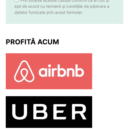
Prin bifarea acestei căsuțe confirmi că ai citit și
ești de acord cu termenii și condițiile de păstrare a
datelor furnizate prin acest formular.
PROFITĂ ACUM