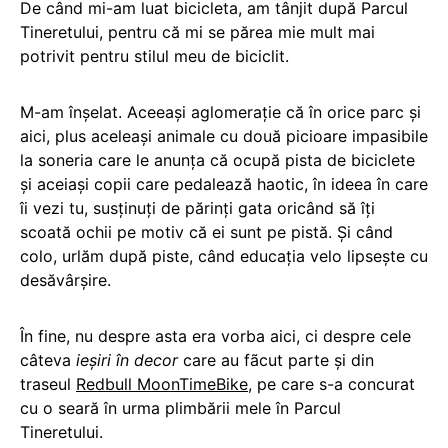
De când mi-am luat bicicleta, am tânjit după Parcul
Tineretului, pentru că mi se părea mie mult mai
potrivit pentru stilul meu de biciclit.
M-am înşelat. Aceeaşi aglomeraţie că în orice parc şi
aici, plus aceleaşi animale cu două picioare impasibile
la soneria care le anunţa că ocupă pista de biciclete
şi aceiaşi copii care pedalează haotic, în ideea în care
îi vezi tu, susţinuţi de părinţi gata oricând să îţi
scoată ochii pe motiv că ei sunt pe pistă. Şi când
colo, urlăm după piste, când educaţia velo lipseşte cu
desăvârşire.
În fine, nu despre asta era vorba aici, ci despre cele
câteva
ieşiri în decor
care au fãcut parte şi din
traseul
Redbull MoonTimeBike
, pe care s-a concurat
cu o seară în urma plimbării mele în Parcul
Tineretului.