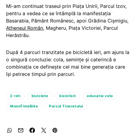
Mi-am continuat traseul prin Piața Unirii, Parcul Izov,
pentru a vedea ce se întâmplă la manifestația
Basarabia, Pământ Românesc, apoi Grădina Cișmigiu,
Atheneul Român
, Magheru, Piața Victoriei, Parcul
Herăstrău.
După 4 parcuri tranzitate pe bicicletă ieri, am ajuns la
o singură concluzie: cola, semințe și caterincă e
combinația ce definește cel mai bine generația care
își petrece timpul prin parcuri.
2 roti
biciclete
biciclisti
educatie velo
MoonTimeBike
Parcul Tineretului