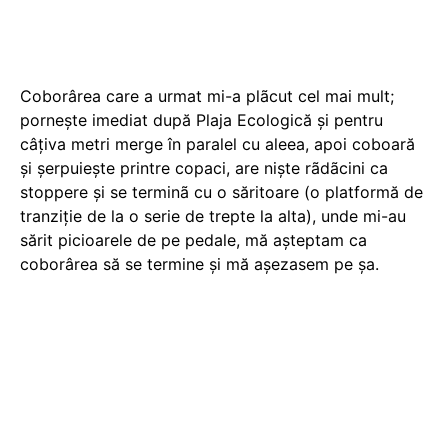
Coborârea care a urmat mi-a plãcut cel mai mult;
porneşte imediat după Plaja Ecologică și pentru
câțiva metri merge în paralel cu aleea, apoi coboară
și șerpuieşte printre copaci, are nişte rãdãcini ca
stoppere şi se terminã cu o săritoare (o platformă de
tranziție de la o serie de trepte la alta), unde mi-au
sărit picioarele de pe pedale, mă așteptam ca
coborârea să se termine și mă așezasem pe șa.