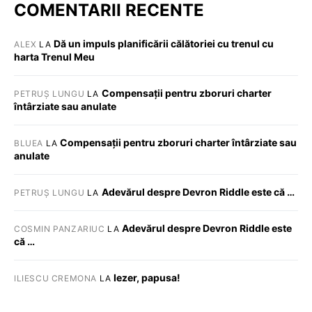
COMENTARII RECENTE
Dă un impuls planificării călătoriei cu trenul cu
ALEX
LA
harta Trenul Meu
Compensații pentru zboruri charter
PETRUȘ LUNGU
LA
întârziate sau anulate
Compensații pentru zboruri charter întârziate sau
BLUEA
LA
anulate
Adevărul despre Devron Riddle este că …
PETRUȘ LUNGU
LA
Adevărul despre Devron Riddle este
COSMIN PANZARIUC
LA
că …
Iezer, papusa!
ILIESCU CREMONA
LA