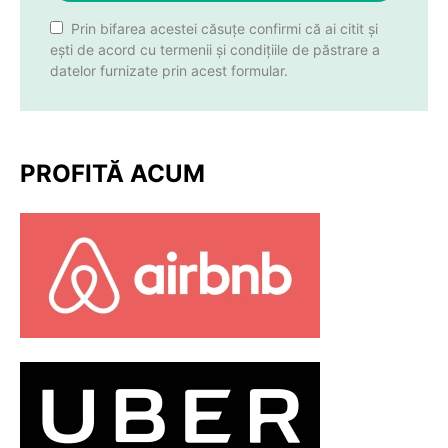
Prin bifarea acestei căsuțe confirmi că ai citit și
ești de acord cu termenii și condițiile de păstrare a
datelor furnizate prin acest formular.
PROFITĂ ACUM