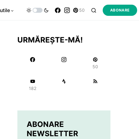
utile
50
ABONARE
URMĂREȘTE-MĂ!
50
182
ABONARE
NEWSLETTER