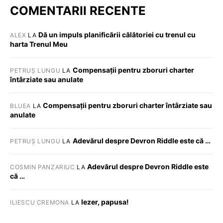
COMENTARII RECENTE
Dă un impuls planificării călătoriei cu trenul cu
ALEX
LA
harta Trenul Meu
Compensații pentru zboruri charter
PETRUȘ LUNGU
LA
întârziate sau anulate
Compensații pentru zboruri charter întârziate sau
BLUEA
LA
anulate
Adevărul despre Devron Riddle este că …
PETRUȘ LUNGU
LA
Adevărul despre Devron Riddle este
COSMIN PANZARIUC
LA
că …
Iezer, papusa!
ILIESCU CREMONA
LA