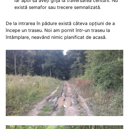
iar apoi să aveți grijă la traversarea centurii. Nu
există semafor sau trecere semnalizată.
De la intrarea în pădure există câteva opțiuni de a
începe un traseu. Noi am pornit într-un traseu la
întâmplare, neavând nimic planificat de acasă.