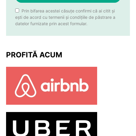
Prin bifarea acestei căsuțe confirmi că ai citit și
ești de acord cu termenii și condițiile de păstrare a
datelor furnizate prin acest formular.
PROFITĂ ACUM