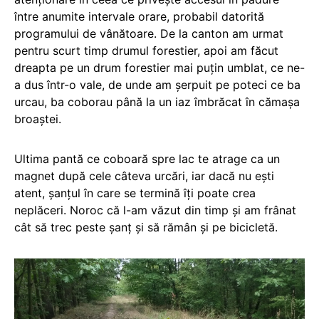
între anumite intervale orare, probabil datorită
programului de vânătoare. De la canton am urmat
pentru scurt timp drumul forestier, apoi am făcut
dreapta pe un drum forestier mai puțin umblat, ce ne-
a dus într-o vale, de unde am șerpuit pe poteci ce ba
urcau, ba coborau până la un iaz îmbrăcat în cămașa
broaștei.
Ultima pantă ce coboară spre lac te atrage ca un
magnet după cele câteva urcări, iar dacă nu ești
atent, șanțul în care se termină îți poate crea
neplăceri. Noroc că l-am văzut din timp și am frânat
cât să trec peste șanț și să rămân și pe bicicletă.