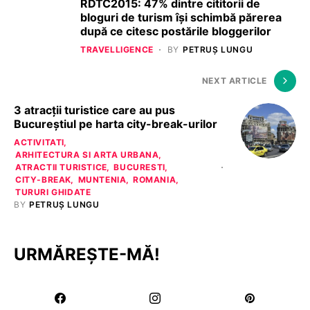
RDTC2015: 47% dintre cititorii de
bloguri de turism își schimbă părerea
după ce citesc postările bloggerilor
TRAVELLIGENCE
BY
PETRUȘ LUNGU
NEXT ARTICLE
3 atracții turistice care au pus
Bucureștiul pe harta city-break-urilor
ACTIVITATI
ARHITECTURA SI ARTA URBANA
ATRACTII TURISTICE
BUCURESTI
CITY-BREAK
MUNTENIA
ROMANIA
TURURI GHIDATE
BY
PETRUȘ LUNGU
URMĂREȘTE-MĂ!