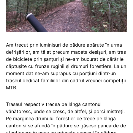
Am trecut prin luminișuri de pădure apărute în urma
defrișărilor, am tăiat precum maceta desișuri, am tras
de biciclete prin șanțuri și ne-am bucurat de cărările
căptușite cu frunze ruginii și drumuri forestiere. La un
moment dat ne-am suprapus cu porțiuni dintr-un
traseul dedicat familiilor din cadrul vreunei competiții
MTB.
Traseul respectiv trecea pe lângă cantonul
vânătoresc, unde se cresc, de altfel, și porci mistreți.
Pe marginea drumului forestier ce trece pe lângă
canton și se afundă în pădure se găsesc pancarde de
atenționare în ceea ce privește accesul în pădure