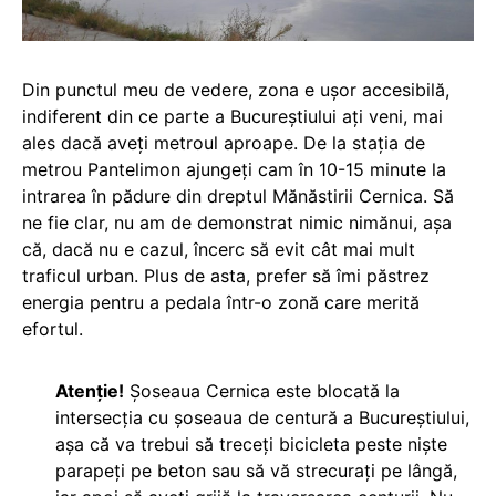
Din punctul meu de vedere, zona e ușor accesibilă,
indiferent din ce parte a Bucureștiului ați veni, mai
ales dacă aveți metroul aproape. De la stația de
metrou Pantelimon ajungeți cam în 10-15 minute la
intrarea în pădure din dreptul Mănăstirii Cernica. Să
ne fie clar, nu am de demonstrat nimic nimănui, așa
că, dacă nu e cazul, încerc să evit cât mai mult
traficul urban. Plus de asta, prefer să îmi păstrez
energia pentru a pedala într-o zonă care merită
efortul.
Atenție!
Șoseaua Cernica este blocată la
intersecția cu șoseaua de centură a Bucureștiului,
așa că va trebui să treceți bicicleta peste niște
parapeți pe beton sau să vă strecurați pe lângă,