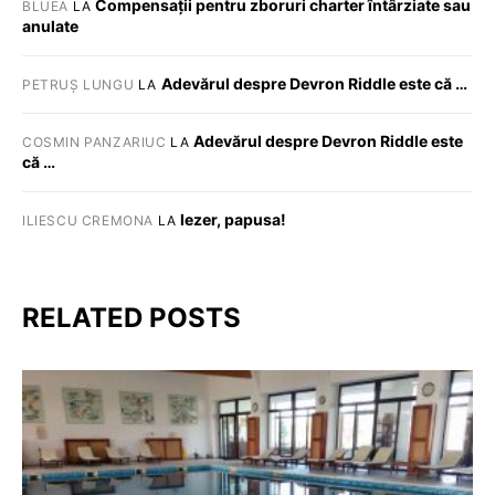
Compensații pentru zboruri charter întârziate sau
BLUEA
LA
anulate
Adevărul despre Devron Riddle este că …
PETRUȘ LUNGU
LA
Adevărul despre Devron Riddle este
COSMIN PANZARIUC
LA
că …
Iezer, papusa!
ILIESCU CREMONA
LA
RELATED POSTS