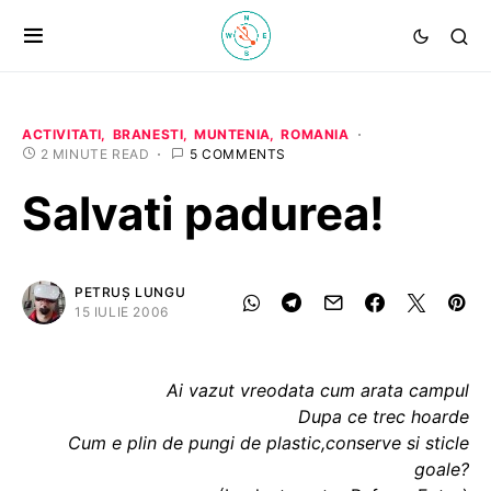
ACTIVITATI
BRANESTI
MUNTENIA
ROMANIA
2 MINUTE READ
5 COMMENTS
Salvati padurea!
PETRUȘ LUNGU
15 IULIE 2006
Ai vazut vreodata cum arata campul
Dupa ce trec hoarde
Cum e plin de pungi de plastic,conserve si sticle
goale?