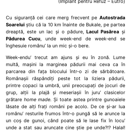
(Implant pentru Refuz – Eutro)
Cu siguranţă cei care merg frecvent pe
Autostrada
Soarelui
ştiu că la 10 km înainte de Bukale, pe partea
dreaptă, este un lac şi o pădure,
Lacul Pasărea
şi
Pădurea Cucu
, unde week-end de week-end se
înghesuie românu’ la un mic şi-o bere.
Week-endu’ trecut am ajuns şi eu în zonă. Lume
multă, maşini la marginea pădurii mai ceva ca în
parcarea din faţa blocului într-o zi de sărbătoare.
Românaşii răspândiţi peste tot la liziera pădurii,
printre copaci la umbră, unii preocupaţi de jocuri de
grup, alţii la plajă şi meseriaşii în juru’ clasicelor
grătare
home made.
Şi toate astea printre gunoaiele
lăsate de alţi fraţi români pe acolo. De ce şi-ar lua
românu’ resturile frumos într-o pungă să le arunce la
un coş de gunoi, când poate să le lase fix în locu’
unde a stat sau aruncate cine ştie pe unde?!? Halal!