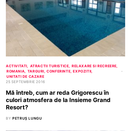
ACTIVITATI
ATRACTII TURISTICE
RELAXARE SI RECREERE
ROMANIA
TARGURI, CONFERINTE, EXPOZITII
UNITATI DE CAZARE
25 SEPTEMBRIE 2016
Mă întreb, cum ar reda Grigorescu în
culori atmosfera de la Insieme Grand
Resort?
BY
PETRUȘ LUNGU