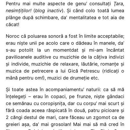
Pentru mai multe aspecte de genu’ consultaţi
Ţara,
nesimţiţilor!
(
blog inactiv
). Şi când colo toată lumea
plânge după schimbare, da’ mentalitatea e tot aia de
căcat!
Noroc că poluarea sonoră a fost în limite acceptabile;
erau nişte unii pe acolo care o dădeau în manele, da’
s-au potolit la un momentdat şi mi-am încântat
pavilioanele auditive cu muzichie de la câţiva indivizi
şi individe, muzichie de relaxare, lăutărie, romanţe şi
muzica de petrecere a lui Gică Petrescu (ridicaţi o
mână pentru om!), muzici de drumeţie etc.
Şi toate astea în acompaniamentu’ naturii: ca să mă
înţelegeţi – erau în copaci, pe frunze, nişte gândaci
ce semănau cu coropişniţa, dar cu corpu’ mai scurt şi
fără coada aceea răspicată în două, patru picioare şi
2 căngi destul de mari, care făceau un zgomot ca de
greieri aşa, da’ mai grosolan! Mai mai să mă cred în