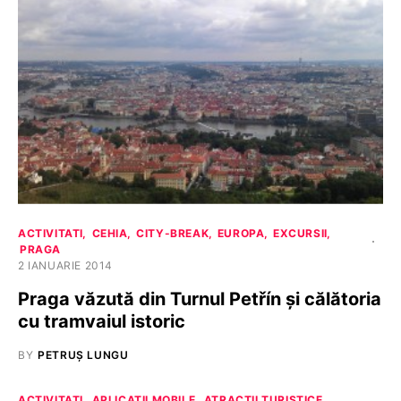
ACTIVITATI
CEHIA
CITY-BREAK
EUROPA
EXCURSII
PRAGA
2 IANUARIE 2014
Praga văzută din Turnul Petřín și călătoria
cu tramvaiul istoric
BY
PETRUȘ LUNGU
ACTIVITATI
APLICATII MOBILE
ATRACTII TURISTICE