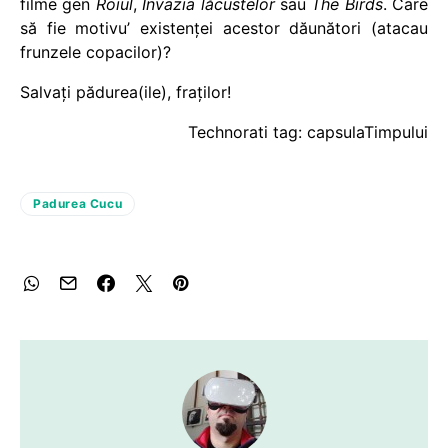
filme gen
Roiul
,
Invazia lăcustelor
sau
The Birds
. Care
să fie motivu’ existenţei acestor dăunători (atacau
frunzele copacilor)?
Salvaţi pădurea(ile), fraţilor!
Technorati tag: capsulaTimpului
Padurea Cucu