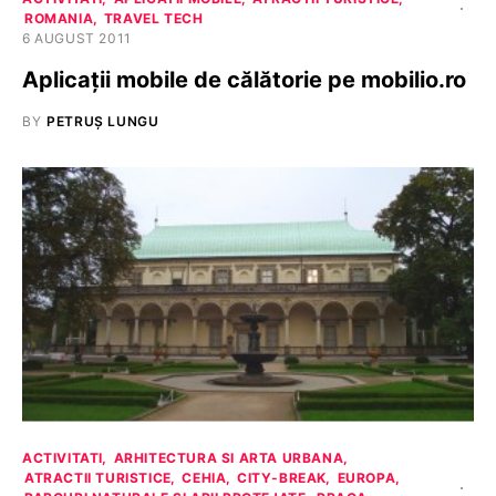
ROMANIA
TRAVEL TECH
6 AUGUST 2011
Aplicaţii mobile de călătorie pe mobilio.ro
BY
PETRUȘ LUNGU
ACTIVITATI
ARHITECTURA SI ARTA URBANA
ATRACTII TURISTICE
CEHIA
CITY-BREAK
EUROPA