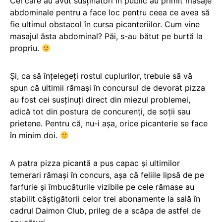
Cei care au avut susținători în public au primit masaje
abdominale pentru a face loc pentru ceea ce avea să
fie ultimul obstacol în cursa picanteriilor. Cum vine
masajul ăsta abdominal? Păi, s-au bătut pe burtă la
propriu.
Și, ca să înțelegeți rostul cuplurilor, trebuie să vă
spun că ultimii rămași în concursul de devorat pizza
au fost cei susținuți direct din miezul problemei,
adică tot din postura de concurenți, de soții sau
prietene. Pentru că, nu-i așa, orice picanterie se face
în minim doi.
A patra pizza picantă a pus capac și ultimilor
temerari rămași în concurs, așa că feliile lipsă de pe
farfurie și îmbucăturile vizibile pe cele rămase au
stabilit câștigătorii celor trei abonamente la sală în
cadrul Daimon Club, prileg de a scăpa de astfel de