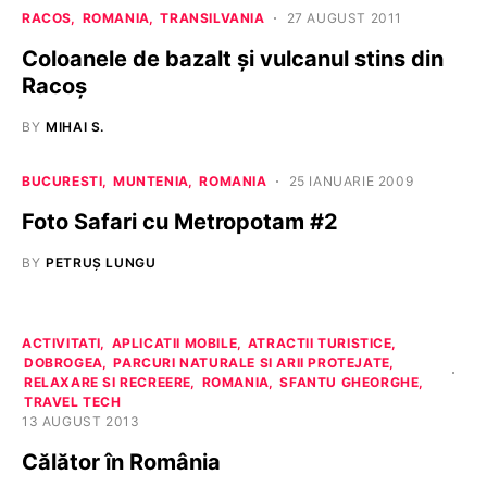
RACOS
ROMANIA
TRANSILVANIA
27 AUGUST 2011
Coloanele de bazalt şi vulcanul stins din
Racoş
BY
MIHAI S.
BUCURESTI
MUNTENIA
ROMANIA
25 IANUARIE 2009
Foto Safari cu Metropotam #2
BY
PETRUȘ LUNGU
ACTIVITATI
APLICATII MOBILE
ATRACTII TURISTICE
DOBROGEA
PARCURI NATURALE SI ARII PROTEJATE
RELAXARE SI RECREERE
ROMANIA
SFANTU GHEORGHE
TRAVEL TECH
13 AUGUST 2013
Călător în România