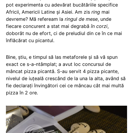
pot experimenta cu adevărat bucătăriile specifice
Africii, Americii Latine și Asiei. Am zis
ring
mai
devreme? Mă refeream la
ringul de mese
, unde
fiecare concurent a stat mai degrabă
în corzi
,
doborât nu de efort, ci de preludiul din ce în ce mai
înflăcărat cu picantul.
Bine, știu, e timpul să las metaforele și să vă spun
exact ce s-a-ntâmplat; a avut loc concursul de
mâncat pizza picantă. S-au servit 4 pizza picante,
nivelul de iuțeală crescând de la una la alta, având să
fie declarați învingători cei ce mâncau cât mai multă
pizza în 2 ore.