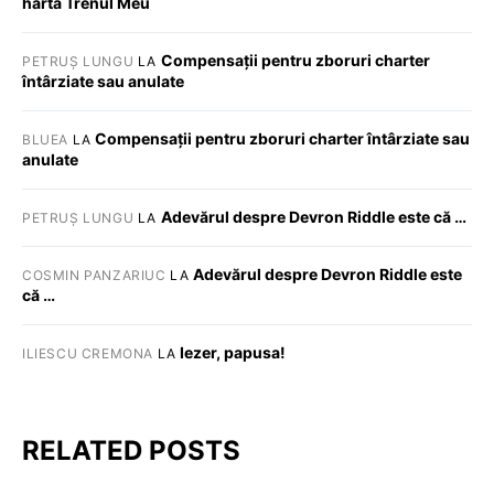
harta Trenul Meu
Compensații pentru zboruri charter
PETRUȘ LUNGU
LA
întârziate sau anulate
Compensații pentru zboruri charter întârziate sau
BLUEA
LA
anulate
Adevărul despre Devron Riddle este că …
PETRUȘ LUNGU
LA
Adevărul despre Devron Riddle este
COSMIN PANZARIUC
LA
că …
Iezer, papusa!
ILIESCU CREMONA
LA
RELATED POSTS