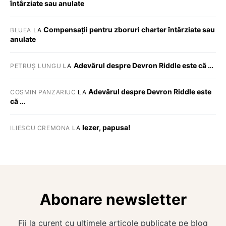
întârziate sau anulate
Compensații pentru zboruri charter întârziate sau
BLUEA
LA
anulate
Adevărul despre Devron Riddle este că …
PETRUȘ LUNGU
LA
Adevărul despre Devron Riddle este
COSMIN PANZARIUC
LA
că …
Iezer, papusa!
ILIESCU CREMONA
LA
Abonare newsletter
Fii la curent cu ultimele articole publicate pe blog