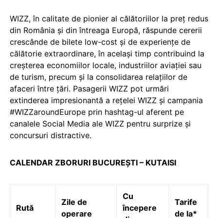
WIZZ, în calitate de pionier al călătoriilor la preț redus
din România și din întreaga Europă, răspunde cererii
crescânde de bilete low-cost și de experiențe de
călătorie extraordinare, în același timp contribuind la
creșterea economiilor locale, industriilor aviației sau
de turism, precum și la consolidarea relațiilor de
afaceri între țări. Pasagerii WIZZ pot urmări
extinderea impresionantă a rețelei WIZZ și campania
#WIZZaroundEurope prin hashtag-ul aferent pe
canalele Social Media ale WIZZ pentru surprize și
concursuri distractive.
CALENDAR ZBORURI BUCUREȘTI – KUTAISI
Cu
Zile de
Tarife
Rută
începere
operare
de la*