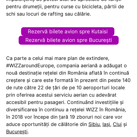
pentru drumeții, pentru curse cu bicicleta, pârtii de
schi sau locuri de rafting sau călărie.
Rezervă bilete avion spre Kutaisi
Rezervă bilete avion spre București
Ca parte a celui mai mare plan de extindere,
#WIZZaroundEurope, compania aeriană a adăugat o
nouă destinație rețelei din România aflată în continuă
creștere și care este formată în prezent din peste 140
de rute către 22 de țări de pe 10 aeroporturi locale
prin oferirea acestui serviciu aerian cu adevărat
accesibil pentru pasageri. Continuând investițiile și
diversificarea în continuu a rețelei WIZZ în România,
în 2018 vor începe din țară 19 zboruri noi care vor
aduce oportunități de călătorie din
Sibiu
,
Iași
,
Cluj
și
București
.