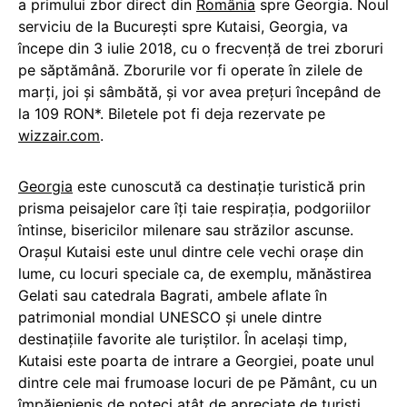
a primului zbor direct din
România
spre Georgia. Noul
serviciu de la București spre Kutaisi, Georgia, va
începe din 3 iulie 2018, cu o frecvență de trei zboruri
pe săptămână. Zborurile vor fi operate în zilele de
marți, joi și sâmbătă, și vor avea prețuri începând de
la 109 RON*. Biletele pot fi deja rezervate pe
wizzair.com
.
Georgia
este cunoscută ca destinație turistică prin
prisma peisajelor care îți taie respirația, podgoriilor
întinse, bisericilor milenare sau străzilor ascunse.
Orașul Kutaisi este unul dintre cele vechi orașe din
lume, cu locuri speciale ca, de exemplu, mănăstirea
Gelati sau catedrala Bagrati, ambele aflate în
patrimonial mondial UNESCO și unele dintre
destinațiile favorite ale turiștilor. În același timp,
Kutaisi este poarta de intrare a Georgiei, poate unul
dintre cele mai frumoase locuri de pe Pământ, cu un
împăienjeniș de poteci atât de apreciate de turiști