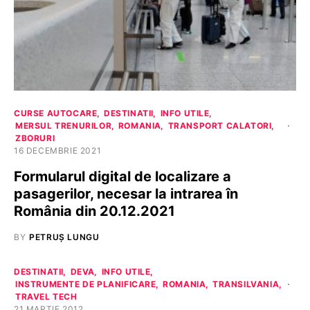
CURSE AUTOCARE
DESTINATII
INFO UTILE
MERSUL TRENURILOR
ROMANIA
TRANSPORT CALATORI
ZBORURI
16 DECEMBRIE 2021
Formularul digital de localizare a
pasagerilor, necesar la intrarea în
România din 20.12.2021
BY
PETRUȘ LUNGU
DESTINATII
DEVA
INFO UTILE
INSTRUMENTE DE PLANIFICARE
ROMANIA
TRANSILVANIA
TRAVEL TECH
21 MARTIE 2012