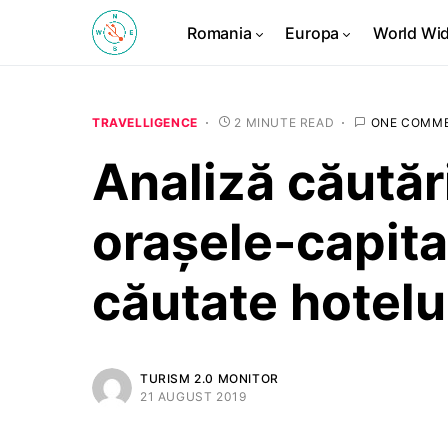
Romania
Europa
World Wi
TRAVELLIGENCE
2 MINUTE READ
ONE COMM
Analiză căută
orașele-capita
căutate hotelu
TURISM 2.0 MONITOR
21 AUGUST 2019