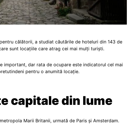
pentru călătorii, a studiat căutările de hoteluri din 143 de
re sunt locațiile care atrag cei mai mulți turiști.
te important, dar rata de ocupare este indicatorul cel mai
 pretutindeni pentru o anumită locație.
te capitale din lume
 metropola Marii Britanii, urmată de Paris și Amsterdam.