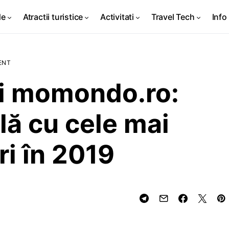
de
Atractii turistice
Activitati
Travel Tech
Info 
ENT
ri momondo.ro:
lă cu cele mai
ri în 2019