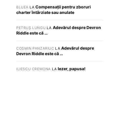
Compensații pentru zboruri
BLUEA
LA
charter întârziate sau anulate
Adevărul despre Devron
PETRUȘ LUNGU
LA
Riddle este că …
Adevărul despre
COSMIN PANZARIUC
LA
Devron Riddle este că …
Iezer, papusa!
ILIESCU CREMONA
LA