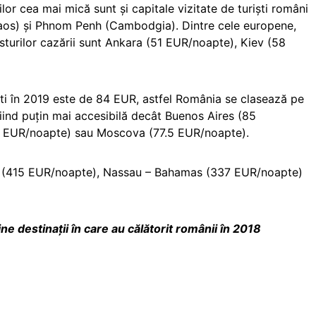
ilor cea mai mică sunt și capitale vizitate de turiști români
 (Laos) și Phnom Penh (Cambodgia). Dintre cele europene,
sturilor cazării sunt Ankara (51 EUR/noapte), Kiev (58
ști în 2019 este de 84 EUR, astfel România se clasează pe
 fiind puțin mai accesibilă decât Buenos Aires (85
 EUR/noapte) sau Moscova (77.5 EUR/noapte).
 (415 EUR/noapte), Nassau – Bahamas (337 EUR/noapte)
ne destinații în care au călătorit românii în 2018