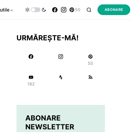
utile
50
ABONARE
URMĂREȘTE-MĂ!
50
182
ABONARE
NEWSLETTER