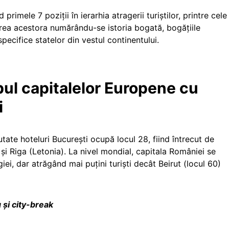
mele 7 poziții în ierarhia atragerii turiștilor, printre cele
erea acestora numărându-se istoria bogată, bogățiile
specifice statelor din vestul continentului.
opul capitalelor Europene cu
i
utate hoteluri București ocupă locul 28, fiind întrecut de
) și Riga (Letonia). La nivel mondial, capitala României se
giei, dar atrăgând mai puțini turiști decât Beirut (locul 60)
 și city-break