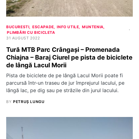
BUCURESTI
ESCAPADE
INFO UTILE
MUNTENIA
PLIMBĂRI CU BICICLETA
31 AUGUST 2022
Tură MTB Parc Crângași – Promenada
Chiajna – Baraj Ciurel pe pista de biciclete
de lângă Lacul Morii
Pista de biciclete de pe lângă Lacul Morii poate fi
parcursă într-un traseu de jur împrejurul lacului, pe
lângă lac, pe dig sau pe străzile din jurul lacului.
BY
PETRUȘ LUNGU