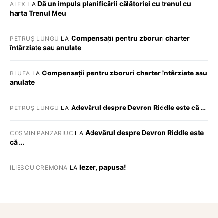
Dă un impuls planificării călătoriei cu trenul cu
ALEX
LA
harta Trenul Meu
Compensații pentru zboruri charter
PETRUȘ LUNGU
LA
întârziate sau anulate
Compensații pentru zboruri charter întârziate sau
BLUEA
LA
anulate
Adevărul despre Devron Riddle este că …
PETRUȘ LUNGU
LA
Adevărul despre Devron Riddle este
COSMIN PANZARIUC
LA
că …
Iezer, papusa!
ILIESCU CREMONA
LA