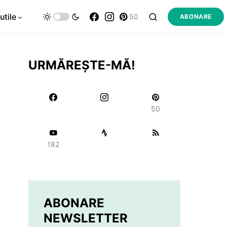
utile
50
ABONARE
URMĂREȘTE-MĂ!
50
182
ABONARE
NEWSLETTER