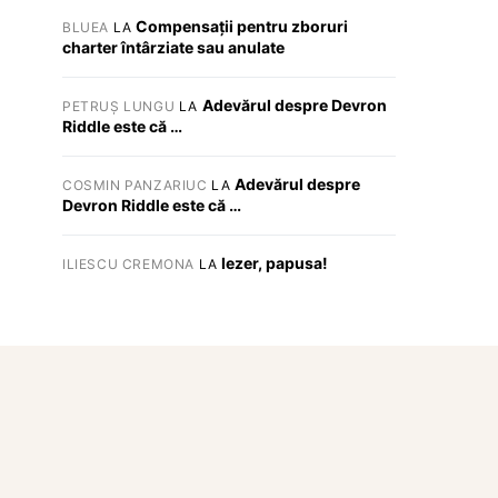
Compensații pentru zboruri
BLUEA
LA
charter întârziate sau anulate
Adevărul despre Devron
PETRUȘ LUNGU
LA
Riddle este că …
Adevărul despre
COSMIN PANZARIUC
LA
Devron Riddle este că …
Iezer, papusa!
ILIESCU CREMONA
LA