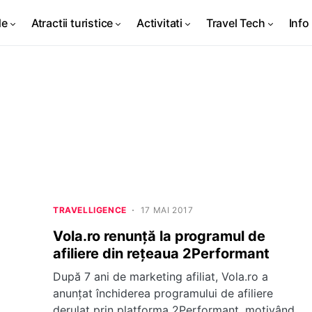
de
Atractii turistice
Activitati
Travel Tech
Info 
TRAVELLIGENCE
17 MAI 2017
Vola.ro renunță la programul de
afiliere din rețeaua 2Performant
După 7 ani de marketing afiliat, Vola.ro a
anunțat închiderea programului de afiliere
derulat prin platforma 2Performant, motivând