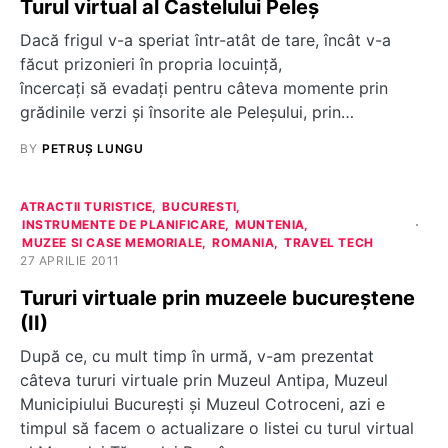
Turul virtual al Castelului Peleș
Dacă frigul v-a speriat într-atât de tare, încât v-a
făcut prizonieri în propria locuinţă,
încercaţi să evadaţi pentru câteva momente prin
grădinile verzi şi însorite ale Peleşului, prin…
BY
PETRUȘ LUNGU
ATRACTII TURISTICE
BUCURESTI
INSTRUMENTE DE PLANIFICARE
MUNTENIA
MUZEE SI CASE MEMORIALE
ROMANIA
TRAVEL TECH
27 APRILIE 2011
Tururi virtuale prin muzeele bucureştene
(II)
După ce, cu mult timp în urmă, v-am prezentat
câteva tururi virtuale prin Muzeul Antipa, Muzeul
Municipiului București și Muzeul Cotroceni, azi e
timpul să facem o actualizare o listei cu turul virtual