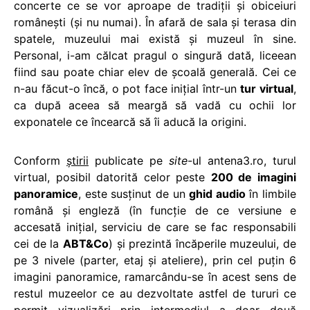
concerte ce se vor aproape de tradiții și obiceiuri
românești (și nu numai). În afară de sala și terasa din
spatele, muzeului mai există și muzeul în sine.
Personal, i-am călcat pragul o singură dată, liceean
fiind sau poate chiar elev de școală generală. Cei ce
n-au făcut-o încă, o pot face inițial într-un
tur virtual
,
ca după aceea să meargă să vadă cu ochii lor
exponatele ce încearcă să îi aducă la origini.
Conform
știrii
publicate pe
site
-ul antena3.ro, turul
virtual, posibil datorită celor peste
200 de imagini
panoramice
, este susținut de un
ghid audio
în limbile
română și engleză (în funcție de ce versiune e
accesată inițial, serviciu de care se fac responsabili
cei de la
ABT&Co
) și prezintă încăperile muzeului, de
pe 3 nivele (parter, etaj și ateliere), prin cel puțin 6
imagini panoramice, ramarcându-se în acest sens de
restul muzeelor ce au dezvoltate astfel de tururi ce
permit vizualizări prin intermediul a doar două