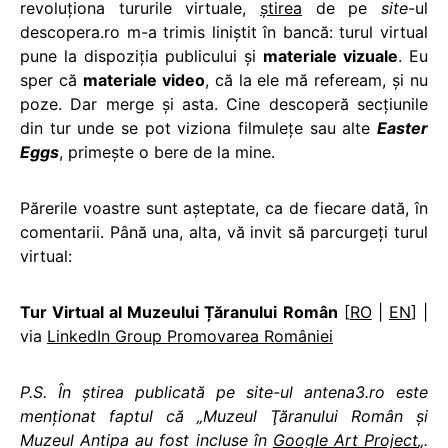
revoluționa tururile virtuale,
știrea
de pe
site
-ul
descopera.ro m-a trimis liniștit în bancă: turul virtual
pune la dispoziția publicului și
materiale vizuale
. Eu
sper că
materiale video
, că la ele mă refeream, și nu
poze. Dar merge și asta. Cine descoperă secțiunile
din tur unde se pot viziona filmulețe sau alte
Easter
Eggs
, primește o bere de la mine.
Părerile voastre sunt așteptate, ca de fiecare dată, în
comentarii. Până una, alta, vă invit să parcurgeți turul
virtual:
Tur Virtual al Muzeului Țăranului Român
[
RO
|
EN
] |
via
LinkedIn Group Promovarea României
P.S. În știrea publicată pe site-ul antena3.ro este
menționat faptul că „Muzeul Ţăranului Român şi
Muzeul Antipa au fost incluse în
Google Art Project
„.