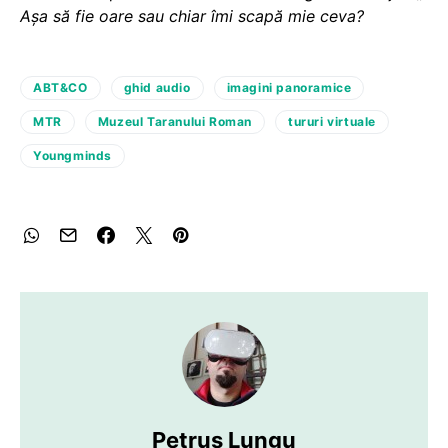
Așa să fie oare sau chiar îmi scapă mie ceva?
ABT&CO
ghid audio
imagini panoramice
MTR
Muzeul Taranului Roman
tururi virtuale
Youngminds
Petruș Lungu