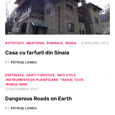
ACTIVITATI
MUNTENIA
ROMANIA
SINAIA
8 IANUARIE 2015
Casa cu farfurii din Sinaia
BY
PETRUȘ LUNGU
DESTINATII
HARTI TURISTICE
INFO UTILE
INSTRUMENTE DE PLANIFICARE
TRAVEL TECH
WORLD WIDE
22 DECEMBRIE 2007
Dangerous Roads on Earth
BY
PETRUȘ LUNGU