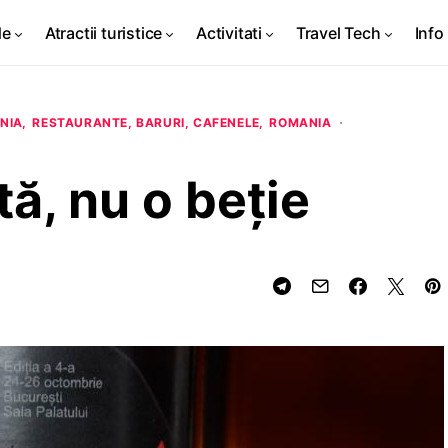
de
Atractii turistice
Activitati
Travel Tech
Info 
NIA
RESTAURANTE, BARURI, CAFENELE
ROMANIA
tă, nu o beție