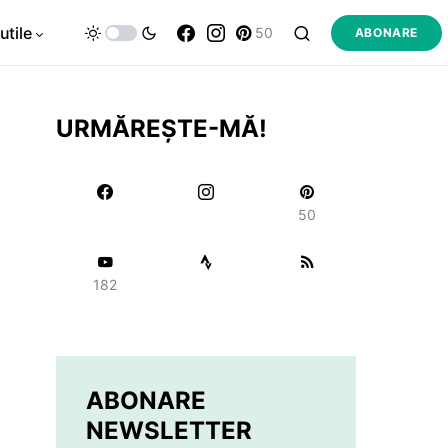
utile
50
ABONARE
URMĂREȘTE-MĂ!
50
182
ABONARE
NEWSLETTER