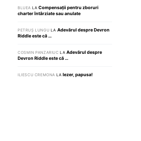
Compensații pentru zboruri
BLUEA
LA
charter întârziate sau anulate
Adevărul despre Devron
PETRUȘ LUNGU
LA
Riddle este că …
Adevărul despre
COSMIN PANZARIUC
LA
Devron Riddle este că …
Iezer, papusa!
ILIESCU CREMONA
LA