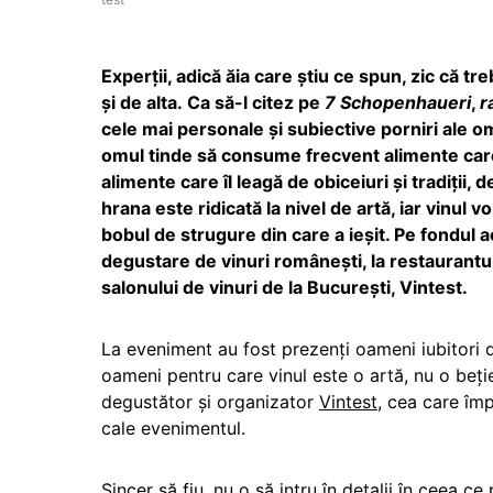
Experţii, adică ăia care ştiu ce spun, zic că t
şi de alta. Ca să-l citez pe
7 Schopenhaueri
,
r
cele mai personale şi subiective porniri ale om
omul tinde să consume frecvent alimente care î
alimente care îl leagă de obiceiuri și tradiții, 
hrana este ridicată la nivel de artă, iar vinul 
bobul de strugure din care a ieșit. Pe fondul
degustare de vinuri românești, la restaurantu
salonului de vinuri de la București, Vintest.
La eveniment au fost prezenți oameni iubitori de 
oameni pentru care vinul este o artă, nu o beț
degustător și organizator
Vintest
, cea care îm
cale evenimentul.
Sincer să fiu, nu o să intru în detalii în ceea c