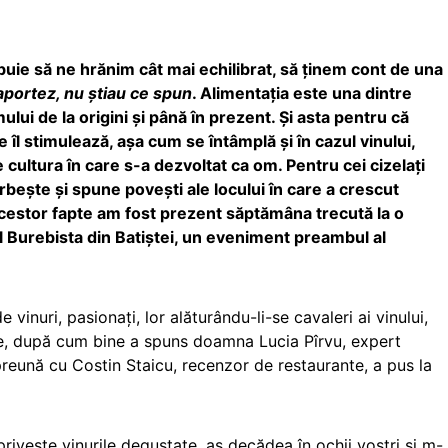
rebuie să ne hrănim cât mai echilibrat, să ţinem cont de una
aportez, nu știau ce spun
. Alimentaţia este una dintre
ului de la origini și până în prezent. Și asta pentru că
l stimulează, așa cum se întâmplă și în cazul vinului,
de cultura în care s-a dezvoltat ca om. Pentru cei cizelați
vorbește și spune povești ale locului în care a crescut
 acestor fapte am fost prezent săptămâna trecută la o
l Burebista din Batiștei, un eveniment preambul al
vinuri, pasionați, lor alăturându-li-se cavaleri ai vinului,
ie, după cum bine a spuns doamna Lucia Pîrvu, expert
preună cu Costin Staicu, recenzor de restaurante, a pus la
e privește vinurile degustate, aș decădea în ochii voștri și m-