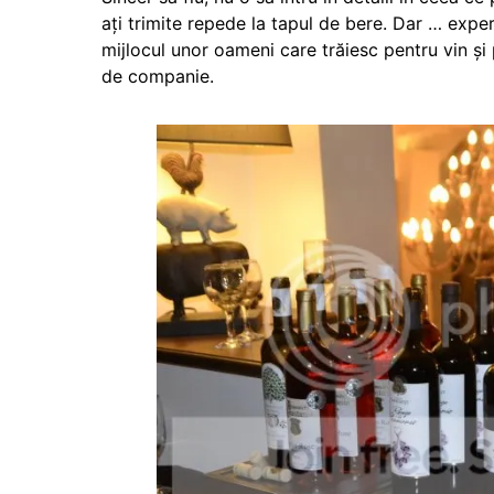
ați trimite repede la tapul de bere. Dar … exp
mijlocul unor oameni care trăiesc pentru vin și 
de companie.