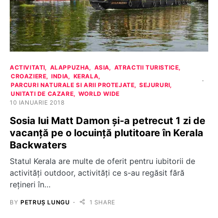
ACTIVITATI
ALAPPUZHA
ASIA
ATRACTII TURISTICE
CROAZIERE
INDIA
KERALA
PARCURI NATURALE SI ARII PROTEJATE
SEJURURI
UNITATI DE CAZARE
WORLD WIDE
10 IANUARIE 2018
Sosia lui Matt Damon și-a petrecut 1 zi de
vacanță pe o locuință plutitoare în Kerala
Backwaters
Statul Kerala are multe de oferit pentru iubitorii de
activități outdoor, activități ce s-au regăsit fără
rețineri în…
BY
PETRUȘ LUNGU
1 SHARE