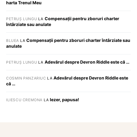
harta Trenul Meu
Compensații pentru zboruri charter
PETRUȘ LUNGU
LA
întârziate sau anulate
Compensații pentru zboruri charter întârziate sau
BLUEA
LA
anulate
Adevărul despre Devron Riddle este că …
PETRUȘ LUNGU
LA
Adevărul despre Devron Riddle este
COSMIN PANZARIUC
LA
că …
Iezer, papusa!
ILIESCU CREMONA
LA