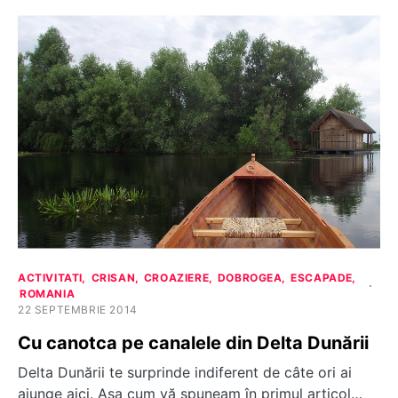
ACTIVITATI
CRISAN
CROAZIERE
DOBROGEA
ESCAPADE
ROMANIA
22 SEPTEMBRIE 2014
Cu canotca pe canalele din Delta Dunării
Delta Dunării te surprinde indiferent de câte ori ai
ajunge aici. Aşa cum vă spuneam în primul articol…