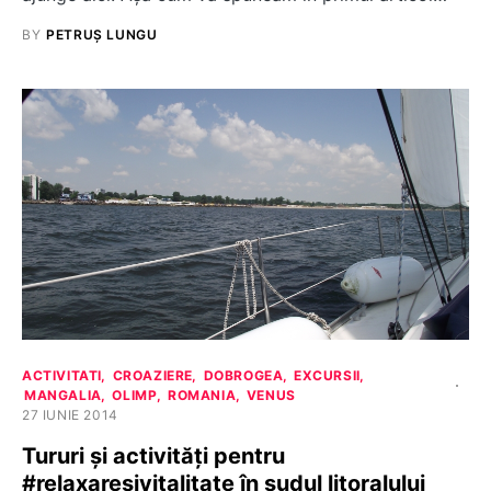
BY
PETRUȘ LUNGU
ACTIVITATI
CROAZIERE
DOBROGEA
EXCURSII
MANGALIA
OLIMP
ROMANIA
VENUS
27 IUNIE 2014
Tururi şi activităţi pentru
#relaxaresivitalitate în sudul litoralului