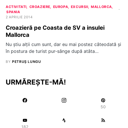
ACTIVITATI
CROAZIERE
EUROPA
EXCURSII
MALLORCA
SPANIA
2 APRILIE 2014
Croazieră pe Coasta de SV a insulei
Mallorca
Nu știu alții cum sunt, dar eu mai postez câteodată și
în postura de turist pur-sânge după atâta…
BY
PETRUȘ LUNGU
URMĂREȘTE-MĂ!
50
182