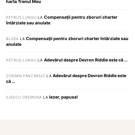
harta Trenul Meu
Compensații pentru zboruri charter
PETRUȘ LUNGU
LA
întârziate sau anulate
Compensații pentru zboruri charter întârziate sau
BLUEA
LA
anulate
Adevărul despre Devron Riddle este că …
PETRUȘ LUNGU
LA
Adevărul despre Devron Riddle este
COSMIN PANZARIUC
LA
că …
Iezer, papusa!
ILIESCU CREMONA
LA