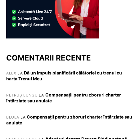
COMENTARII RECENTE
Dă un impuls planificării călătoriei cu trenul cu
ALEX
LA
harta Trenul Meu
Compensații pentru zboruri charter
PETRUȘ LUNGU
LA
întârziate sau anulate
Compensații pentru zboruri charter întârziate sau
BLUEA
LA
anulate
Adevărul despre Devron Riddle este că …