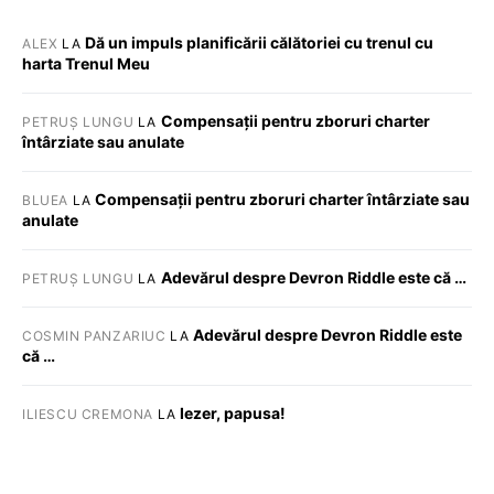
Dă un impuls planificării călătoriei cu trenul cu
ALEX
LA
harta Trenul Meu
Compensații pentru zboruri charter
PETRUȘ LUNGU
LA
întârziate sau anulate
Compensații pentru zboruri charter întârziate sau
BLUEA
LA
anulate
Adevărul despre Devron Riddle este că …
PETRUȘ LUNGU
LA
Adevărul despre Devron Riddle este
COSMIN PANZARIUC
LA
că …
Iezer, papusa!
ILIESCU CREMONA
LA