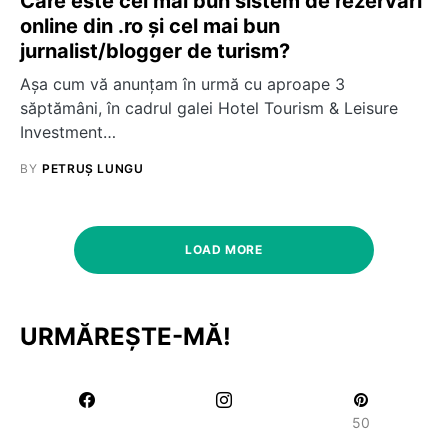
Care este cel mai bun sistem de rezervări
online din .ro și cel mai bun
jurnalist/blogger de turism?
Așa cum vă anunțam în urmă cu aproape 3
săptămâni, în cadrul galei Hotel Tourism & Leisure
Investment…
BY
PETRUȘ LUNGU
LOAD MORE
URMĂREȘTE-MĂ!
50