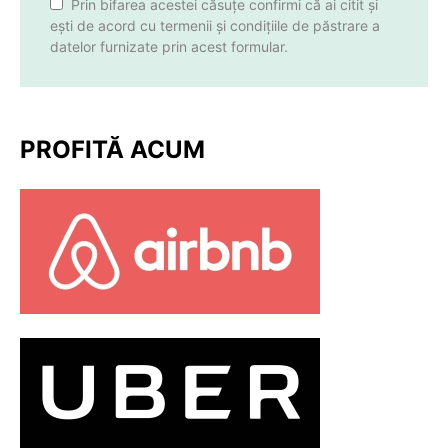
Prin bifarea acestei căsuțe confirmi că ai citit și
ești de acord cu termenii și condițiile de păstrare a
datelor furnizate prin acest formular.
PROFITĂ ACUM