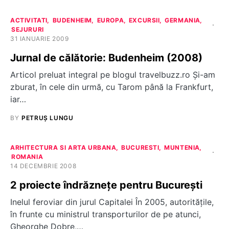
ACTIVITATI
BUDENHEIM
EUROPA
EXCURSII
GERMANIA
SEJURURI
31 IANUARIE 2009
Jurnal de călătorie: Budenheim (2008)
Articol preluat integral pe blogul travelbuzz.ro Şi-am
zburat, în cele din urmă, cu Tarom până la Frankfurt,
iar…
BY
PETRUȘ LUNGU
ARHITECTURA SI ARTA URBANA
BUCURESTI
MUNTENIA
ROMANIA
14 DECEMBRIE 2008
2 proiecte îndrăzneţe pentru Bucureşti
Inelul feroviar din jurul Capitalei În 2005, autorităţile,
în frunte cu ministrul transporturilor de pe atunci,
Gheorghe Dobre,…