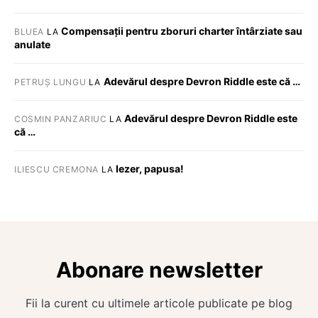
Compensații pentru zboruri charter întârziate sau
BLUEA
LA
anulate
Adevărul despre Devron Riddle este că …
PETRUȘ LUNGU
LA
Adevărul despre Devron Riddle este
COSMIN PANZARIUC
LA
că …
Iezer, papusa!
ILIESCU CREMONA
LA
Abonare newsletter
Fii la curent cu ultimele articole publicate pe blog