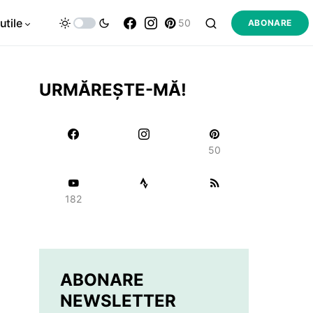
utile
50
ABONARE
URMĂREȘTE-MĂ!
50
182
ABONARE
NEWSLETTER