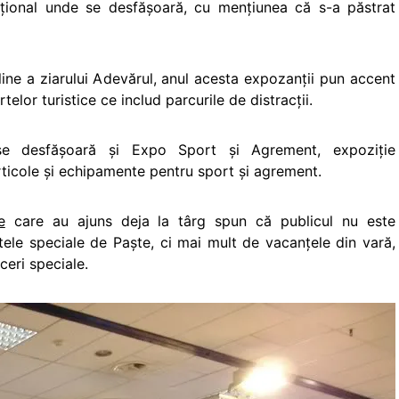
iţional unde se desfăşoară, cu menţiunea că s-a păstrat
ine a ziarului Adevărul, anul acesta expozanţii pun accent
elor turistice ce includ parcurile de distracţii.
e desfăşoară şi Expo Sport şi Agrement, expoziţie
rticole şi echipamente pentru sport şi agrement.
e
care au ajuns deja la târg spun că publicul nu este
tele speciale de Paşte, ci mai mult de vacanţele din vară,
ceri speciale.