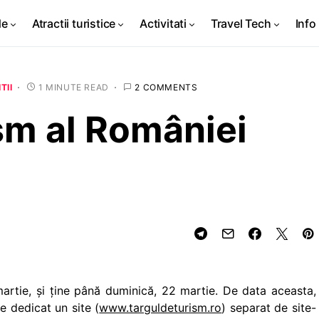
de
Atractii turistice
Activitati
Travel Tech
Info 
TII
1 MINUTE READ
2 COMMENTS
sm al României
martie, şi ţine până duminică, 22 martie. De data aceasta,
te dedicat un site (
www.targuldeturism.ro
) separat de site-