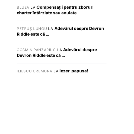
Compensații pentru zboruri
BLUEA
LA
charter întârziate sau anulate
Adevărul despre Devron
PETRUȘ LUNGU
LA
Riddle este că …
Adevărul despre
COSMIN PANZARIUC
LA
Devron Riddle este că …
Iezer, papusa!
ILIESCU CREMONA
LA