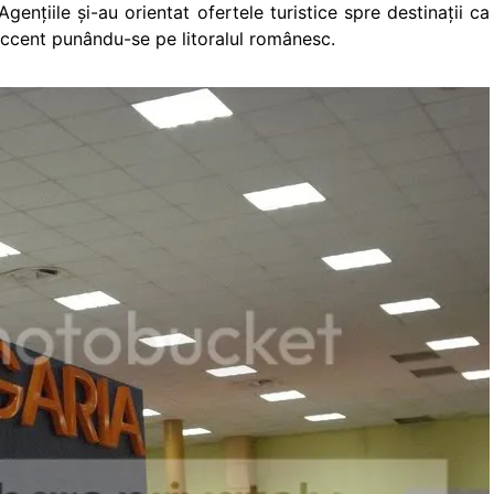
genţiile şi-au orientat ofertele turistice spre destinaţii ca
 accent punându-se pe litoralul românesc.