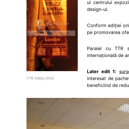
ul centrului expoz
design-ul.
Conform ediţiei onl
pe promovarea ofert
Paralel cu TTR s
internaţională de a
Later edit 1:
surs
interesat de pache
TTR, Ediţia 2009
beneficiind de redu